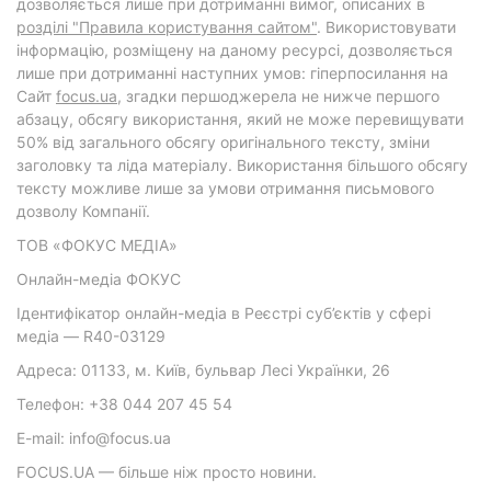
дозволяється лише при дотриманні вимог, описаних в
розділі "Правила користування сайтом"
. Використовувати
інформацію, розміщену на даному ресурсі, дозволяється
лише при дотриманні наступних умов: гіперпосилання на
Cайт
focus.ua
, згадки першоджерела не нижче першого
абзацу, обсягу використання, який не може перевищувати
50% від загального обсягу оригінального тексту, зміни
заголовку та ліда матеріалу. Використання більшого обсягу
тексту можливе лише за умови отримання письмового
дозволу Компанії.
ТОВ «ФОКУС МЕДІА»
Онлайн-медіа ФОКУС
Ідентифікатор онлайн-медіа в Реєстрі суб’єктів у сфері
медіа — R40-03129
Адреса: 01133, м. Київ, бульвар Лесі Українки, 26
Телефон: +38 044 207 45 54
E-mail: info@focus.ua
FOCUS.UA — більше ніж просто новини.