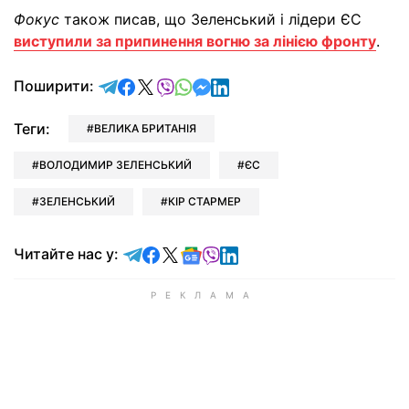
Фокус
також писав, що Зеленський і лідери ЄС
виступили за припинення вогню за лінією фронту
.
відправити у Telegram
поділитись у Facebook
поділитись у X
відправити у Viber
відправити у Whatsapp
відправити у Messenger
відправити у LinkedIn
Поширити:
Теги:
ВЕЛИКА БРИТАНІЯ
ВОЛОДИМИР ЗЕЛЕНСЬКИЙ
ЄС
ЗЕЛЕНСЬКИЙ
КІР СТАРМЕР
Читайте у Telegram
Читайте у Facebook
Читайте у X
Читайте у Google news
Читайте у Viber
Читайте у LinkedIn
Читайте нас у: