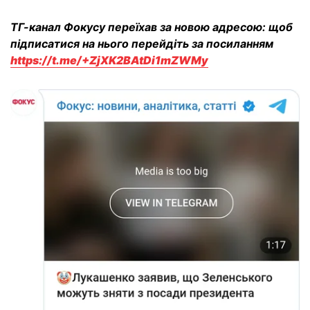
ТГ-канал Фокусу переїхав за новою адресою: щоб
підписатися на нього перейдіть за посиланням
https://t.me/+ZjXK2BAtDi1mZWMy