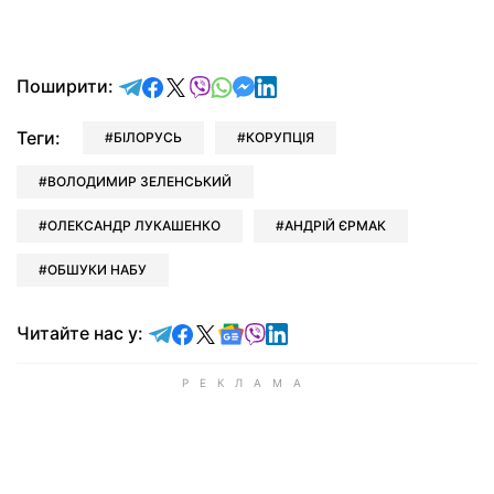
відправити у Telegram
поділитись у Facebook
поділитись у X
відправити у Viber
відправити у Whatsapp
відправити у Messenger
відправити у LinkedIn
Поширити:
Теги:
БІЛОРУСЬ
КОРУПЦІЯ
ВОЛОДИМИР ЗЕЛЕНСЬКИЙ
ОЛЕКСАНДР ЛУКАШЕНКО
АНДРІЙ ЄРМАК
ОБШУКИ НАБУ
Читайте у Telegram
Читайте у Facebook
Читайте у X
Читайте у Google news
Читайте у Viber
Читайте у LinkedIn
Читайте нас у: