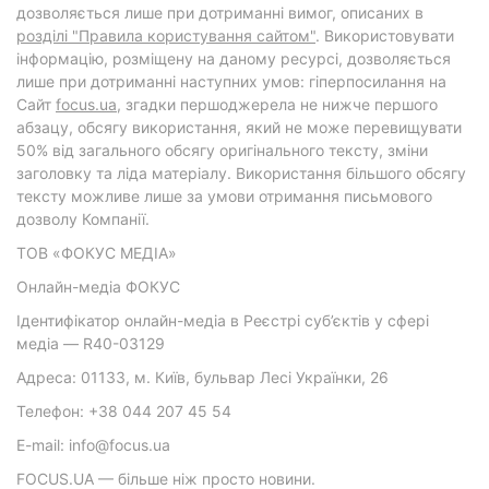
дозволяється лише при дотриманні вимог, описаних в
розділі "Правила користування сайтом"
. Використовувати
інформацію, розміщену на даному ресурсі, дозволяється
лише при дотриманні наступних умов: гіперпосилання на
Cайт
focus.ua
, згадки першоджерела не нижче першого
абзацу, обсягу використання, який не може перевищувати
50% від загального обсягу оригінального тексту, зміни
заголовку та ліда матеріалу. Використання більшого обсягу
тексту можливе лише за умови отримання письмового
дозволу Компанії.
ТОВ «ФОКУС МЕДІА»
Онлайн-медіа ФОКУС
Ідентифікатор онлайн-медіа в Реєстрі суб’єктів у сфері
медіа — R40-03129
Адреса: 01133, м. Київ, бульвар Лесі Українки, 26
Телефон: +38 044 207 45 54
E-mail: info@focus.ua
FOCUS.UA — більше ніж просто новини.