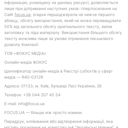
інформацію, розміщену на даному ресурсі, дозволяється
лише при дотриманні наступних умов: гіперпосилання на
Cайт
focus.ua
, згадки першоджерела не нижче першого
абзацу, обсягу використання, який не може перевищувати
50% від загального обсягу оригінального тексту, зміни
заголовку та ліда матеріалу. Використання більшого обсягу
тексту можливе лише за умови отримання письмового
дозволу Компанії.
ТОВ «ФОКУС МЕДІА»
Онлайн-медіа ФОКУС
Ідентифікатор онлайн-медіа в Реєстрі суб’єктів у сфері
медіа — R40-03129
Адреса: 01133, м. Київ, бульвар Лесі Українки, 26
Телефон: +38 044 207 45 54
E-mail: info@focus.ua
FOCUS.UA — більше ніж просто новини.
Передрук, копіювання або відтворення інформації, яка
містить посилання на агентство ІнА "Українські Новини", в