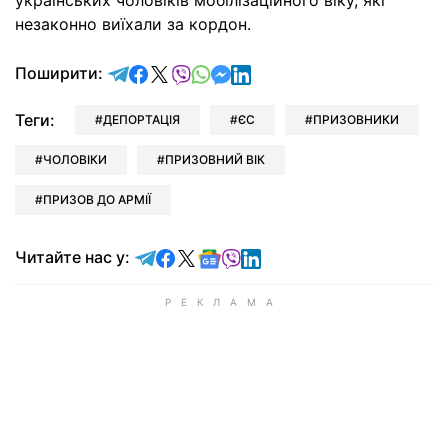
українських чоловіків мобілізаційного віку, які
незаконно виїхали за кордон.
відправити у Telegram
поділитись у Facebook
поділитись у X
відправити у Viber
відправити у Whatsapp
відправити у Messenger
відправити у LinkedIn
Поширити:
Теги:
ДЕПОРТАЦІЯ
ЄС
ПРИЗОВНИКИ
ЧОЛОВІКИ
ПРИЗОВНИЙ ВІК
ПРИЗОВ ДО АРМІЇ
Читайте у Telegram
Читайте у Facebook
Читайте у X
Читайте у Google news
Читайте у Viber
Читайте у LinkedIn
Читайте нас у: