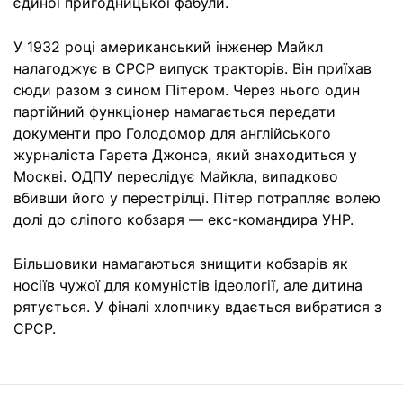
єдиної пригодницької фабули.
У 1932 році американський інженер Майкл
налагоджує в СРСР випуск тракторів. Він приїхав
сюди разом з сином Пітером. Через нього один
партійний функціонер намагається передати
документи про Голодомор для англійського
журналіста Гарета Джонса, який знаходиться у
Москві. ОДПУ переслідує Майкла, випадково
вбивши його у перестрілці. Пітер потрапляє волею
долі до сліпого кобзаря — екс-командира УНР.
Більшовики намагаються знищити кобзарів як
носіїв чужої для комуністів ідеології, але дитина
рятується. У фіналі хлопчику вдається вибратися з
СРСР.