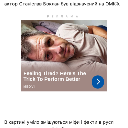
актор Станіслав Боклан був відзначений на ОМКФ.
В картині уміло змішуються міфи і факти в руслі