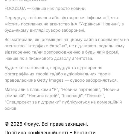
FOCUS.UA — більше ніж просто новини.
Передрук, копіювання або відтворення інформації, яка
містить посилання на агентство ІнА "Українські Новини", в
будь-якому вигляді суворо заборонені.
Всі матеріали, які розміщені на цьому сайті з посиланням на
агентство "Інтерфакс-Україна", не підлягають подальшому
відтворенню та/чи розповсюдженню в будь-якій формі,
інакше як з письмового дозволу агентства.
Будь-яке копіювання, передрук та відтворення
фотографічних творів та/або аудіовізуальних творів
правовласника Getty Images — суворо забороняється.
Матеріали з плашками "Р", "Новини партнерів", "Новини
компаній", "Новини партій", "Інновації", "Позиція",
"Спецпроект за підтримки" публікуються на комерційній
основі.
© 2026 Фокус. Всі права захищені.
Політика конфіденційності
•
Контакти