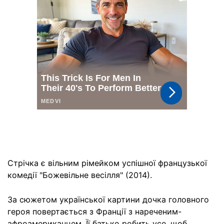
Стрічка є вільним рімейком успішної французької
комедії "Божевільне весілля" (2014).
За сюжетом української картини дочка головного
героя повертається з Франції з нареченим-
афроамериканцем. Її батько робить усе, щоб