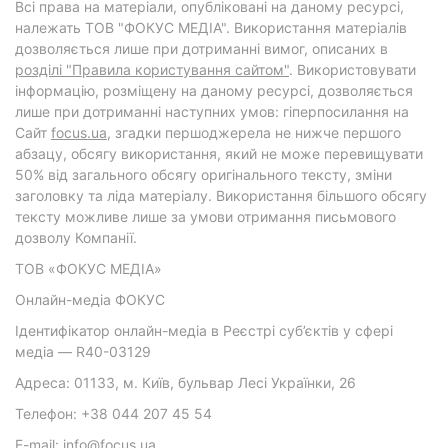
Всі права на матеріали, опубліковані на даному ресурсі,
належать ТОВ "ФОКУС МЕДІА". Використання матеріалів
дозволяється лише при дотриманні вимог, описаних в
розділі "Правила користування сайтом"
. Використовувати
інформацію, розміщену на даному ресурсі, дозволяється
лише при дотриманні наступних умов: гіперпосилання на
Cайт
focus.ua
, згадки першоджерела не нижче першого
абзацу, обсягу використання, який не може перевищувати
50% від загального обсягу оригінального тексту, зміни
заголовку та ліда матеріалу. Використання більшого обсягу
тексту можливе лише за умови отримання письмового
дозволу Компанії.
ТОВ «ФОКУС МЕДІА»
Онлайн-медіа ФОКУС
Ідентифікатор онлайн-медіа в Реєстрі суб’єктів у сфері
медіа — R40-03129
Адреса: 01133, м. Київ, бульвар Лесі Українки, 26
Телефон: +38 044 207 45 54
E-mail: info@focus.ua