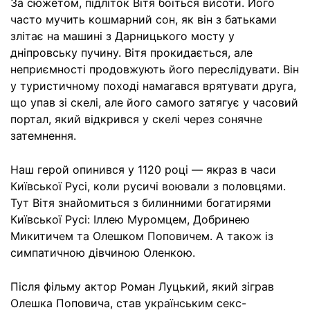
За сюжетом, підліток Вітя боїться висоти. Його
часто мучить кошмарний сон, як він з батьками
злітає на машині з Дарницького мосту у
дніпровську пучину. Вітя прокидається, але
неприємності продовжують його переслідувати. Він
у туристичному поході намагався врятувати друга,
що упав зі скелі, але його самого затягує у часовий
портал, який відкрився у скелі через сонячне
затемнення.
Наш герой опинився у 1120 році — якраз в часи
Київської Русі, коли русичі воювали з половцями.
Тут Вітя знайомиться з билинними богатирями
Київської Русі: Іллею Муромцем, Добринею
Микитичем та Олешком Поповичем. А також із
симпатичною дівчиною Оленкою.
Після фільму актор Роман Луцький, який зіграв
Олешка Поповича, став українським секс-