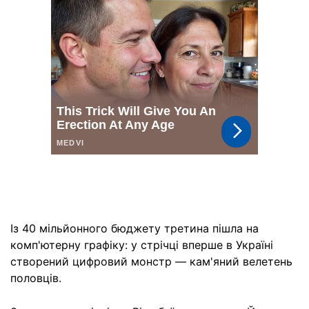
Із 40 мільйонного бюджету третина пішла на
комп'ютерну графіку: у стрічці вперше в Україні
створений цифровий монстр — кам'яний велетень
половців.