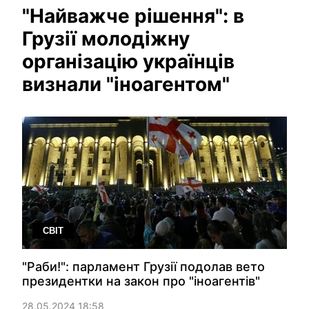
"Найважче рішення": в
Грузії молодіжну
організацію українців
визнали "іноагентом"
СВІТ
"Раби!": парламент Грузії подолав вето
президентки на закон про "іноагентів"
28.05.2024 18:58