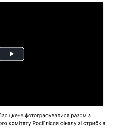
Play
Video
 Ласіцкене фотографувалися разом з
о комітету Росії після фіналу зі стрибків