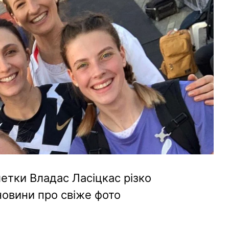
летки Владас Ласіцкас різко
новини про свіже фото