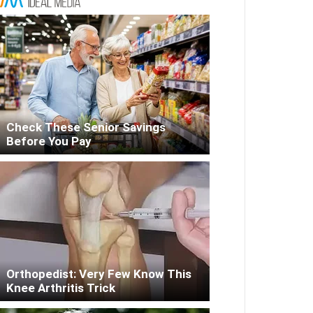
Check These Senior Savings
Before You Pay
Orthopedist: Very Few Know This
Knee Arthritis Trick