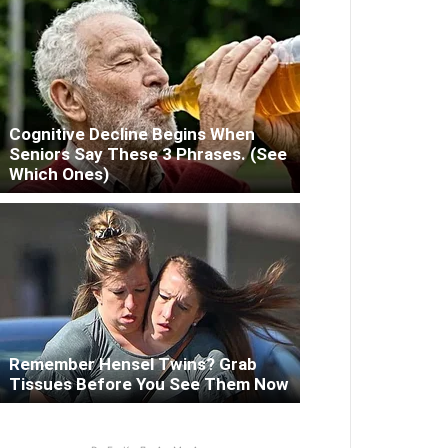
Cognitive Decline Begins When
Seniors Say These 3 Phrases. (See
Which Ones)
Remember Hensel Twins? Grab
Tissues Before You See Them Now