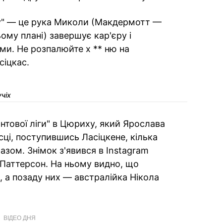
ву" — це рука Миколи (Макдермотт —
ьому плані) завершує кар'єру і
ми. Не розпалюйте х ** ню на
сіцкас.
учіх
нтової ліги" в Цюриху, який Ярослава
ці, поступившись Ласіцкене, кілька
зом. Знімок з'явився в Instagram
 Паттерсон. На ньому видно, що
, а позаду них — австралійка Нікола
ВІДЕО ДНЯ