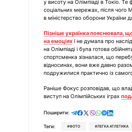
у висоту на Олімпіаді в Токіо. Т
соціальних мережах, після чого 
в міністерство оборони України д
Пізніше українка пояснювала, щ
на емоціях
і не думала про наслі
на Олімпіаді і була готова обійнят
спортсменка зізналася, що перебу
відносинах, вони вже давно разом
подружилися практично із самог
Раніше Фокус розповідав, що вла
виступ на Олімпійських іграх
под
відправити у Telegram
поділитись у Facebo
поділитись у X
відправити у Vi
відправити у
відправит
відправи
Поширити:
Теги:
ФОТО
ЛЕГКА АТЛЕТИКА