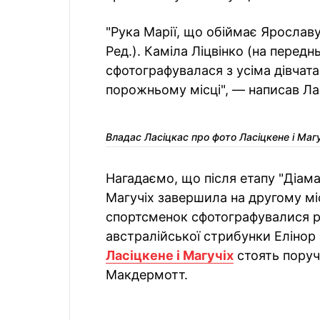
"Рука Марії, що обіймає Яросла
Ред.). Каміла Ліцвінко (на передн
сфотографувалася з усіма дівчата
порожньому місці", — написав Ла
Владас Ласіцкас про фото Ласіцкене і Маг
Нагадаємо, що після етапу "Діама
Магучіх завершила на другому міс
спортсменок сфотографувалися ра
австралійської стрибунки Елінор
Ласіцкене і Магучіх
стоять поруч
Макдермотт.