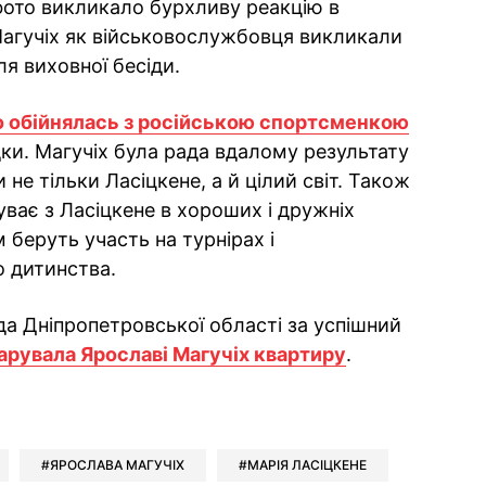
е фото викликало бурхливу реакцію в
Магучіх як військовослужбовця викликали
ля виховної бесіди.
о обійнялась з російською спортсменкою
дки. Магучіх була рада вдалому результату
и не тільки Ласіцкене, а й цілий світ. Також
ває з Ласіцкене в хороших і дружніх
 беруть участь на турнірах і
о дитинства.
да Дніпропетровської області за успішний
арувала Ярославі Магучіх квартиру
.
ok
ber
 Whatsapp
и у Messenger
ти у LinkedIn
ЯРОСЛАВА МАГУЧІХ
МАРІЯ ЛАСІЦКЕНЕ