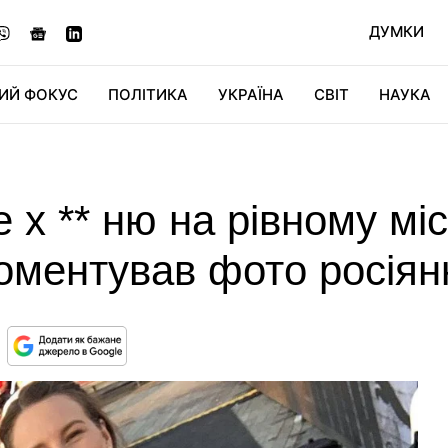
ДУМКИ
ИЙ ФОКУС
ПОЛІТИКА
УКРАЇНА
СВІТ
НАУКА
ДІДЖИТАЛ
АВТО
СВІТФАН
КУ
х ** ню на рівному місц
оментував фото росіянк