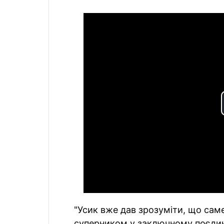
"Усик вже дав зрозуміти, що саме
суперником у заключному поєдин