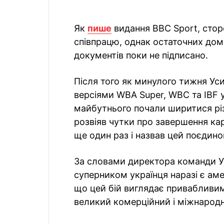
Як
пише
видання BBC Sport, стор
співпрацю, однак остаточних дом
документів поки не підписано.
Після того як минулого тижня Ус
версіями WBA Super, WBC та IBF у
майбутнього почали ширитися рі
розвіяв чутки про завершення кар
ще один раз і назвав цей поєдино
За словами директора команди Ус
суперником українця наразі є ам
що цей бій виглядає привабливим 
великий комерційний і міжнародн