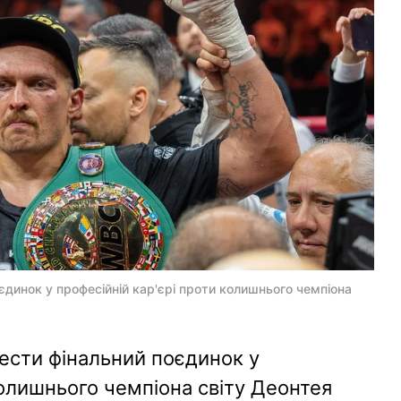
динок у професійній кар'єрі проти колишнього чемпіона
ести фінальний поєдинок у
колишнього чемпіона світу Деонтея