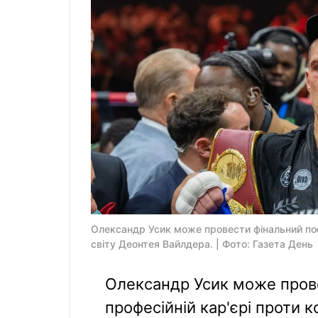
Олександр Усик може провести фінальний поє
світу Деонтея Вайлдера. | Фото: Газета День
Олександр Усик може пров
професійній кар'єрі проти 