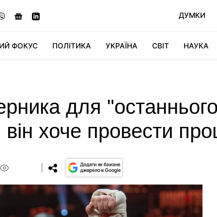
ДУМКИ
ИЙ ФОКУС
ПОЛІТИКА
УКРАЇНА
СВІТ
НАУКА
ДІДЖИТАЛ
АВТО
СВІТФАН
КУ
ерника для "останнього
м він хоче провести пр
0