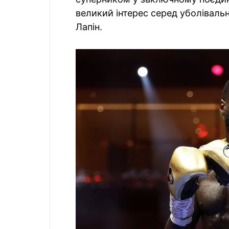
великий інтерес серед уболівальни
Лапін.