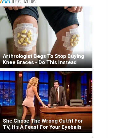
Arthrologist Begs To Stop Buying
Knee Braces - Do This Instead
She Chose The Wrong Outfit For
Woman Lives In Garage - Don't
TV, It's A Feast For Your Eyeballs
Judge Until You Peek Inside