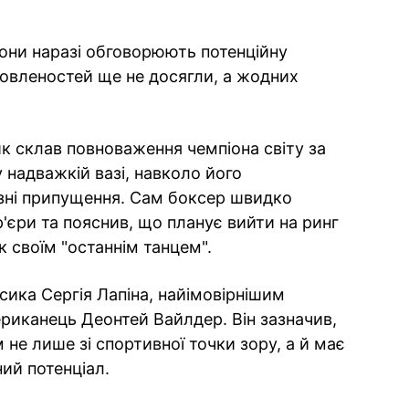
они наразі обговорюють потенційну
овленостей ще не досягли, а жодних
ик склав повноваження чемпіона світу за
 надважкій вазі, навколо його
зні припущення. Сам боксер швидко
'єри та пояснив, що планує вийти на ринг
к своїм "останнім танцем".
ика Сергія Лапіна, найімовірнішим
ериканець Деонтей Вайлдер. Він зазначив,
не лише зі спортивної точки зору, а й має
ий потенціал.