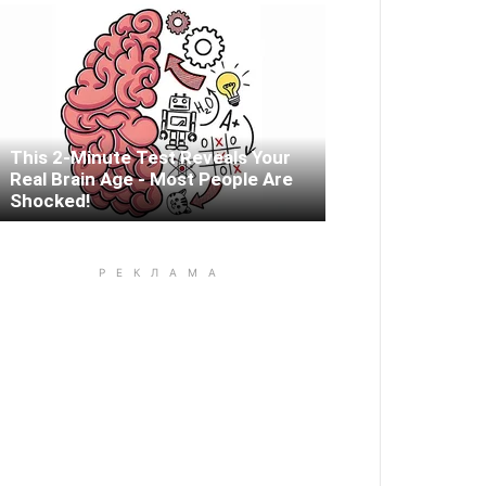
This 2-Minute Test Reveals Your
Real Brain Age - Most People Are
Shocked!