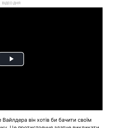
ВІДЕО ДНЯ
Play
Video
 Вайлдера він хотів би бачити своїм
ку. Це протистояння здатне викликати