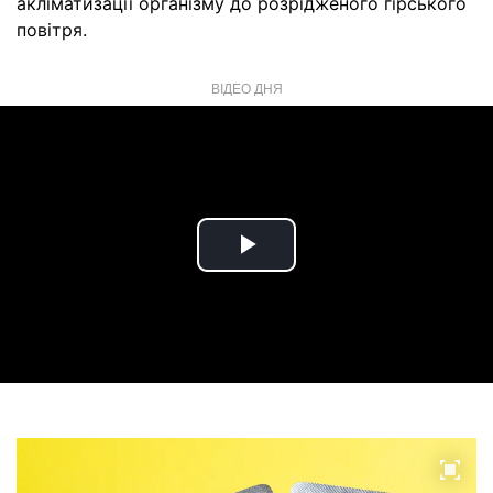
акліматизації організму до розрідженого гірського
повітря.
ВІДЕО ДНЯ
Play
Video