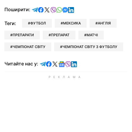
відправити у Telegram
поділитись у Facebook
поділитись у X
відправити у Viber
відправити у Whatsapp
відправити у Messenger
відправити у LinkedIn
Поширити:
Теги:
ФУТБОЛ
МЕКСИКА
АНГЛІЯ
ПРЕПАРАТИ
ПРЕПАРАТ
МАТЧІ
ЧЕМПІОНАТ СВІТУ
ЧЕМПІОНАТ СВІТУ З ФУТБОЛУ
Читайте у Telegram
Читайте у Facebook
Читайте у X
Читайте у Google news
Читайте у Viber
Читайте у LinkedIn
Читайте нас у: