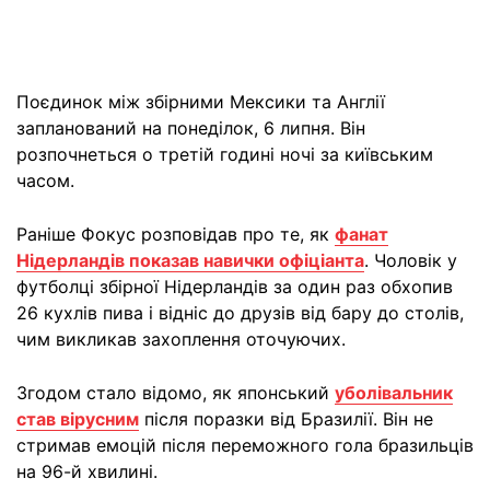
Поєдинок між збірними Мексики та Англії
запланований на понеділок, 6 липня. Він
розпочнеться о третій годині ночі за київським
часом.
Раніше Фокус розповідав про те, як
фанат
Нідерландів показав навички офіціанта
. Чоловік у
футболці збірної Нідерландів за один раз обхопив
26 кухлів пива і відніс до друзів від бару до столів,
чим викликав захоплення оточуючих.
Згодом стало відомо, як японський
уболівальник
став вірусним
після поразки від Бразилії. Він не
стримав емоцій після переможного гола бразильців
на 96-й хвилині.