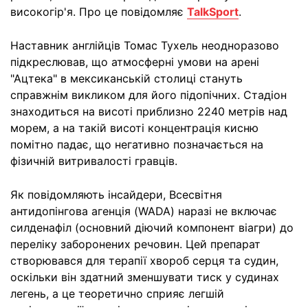
високогір'я. Про це повідомляє
TalkSport
.
Наставник англійців Томас Тухель неодноразово
підкреслював, що атмосферні умови на арені
"Ацтека" в мексиканській столиці стануть
справжнім викликом для його підопічних. Стадіон
знаходиться на висоті приблизно 2240 метрів над
морем, а на такій висоті концентрація кисню
помітно падає, що негативно позначається на
фізичній витривалості гравців.
Як повідомляють інсайдери, Всесвітня
антидопінгова агенція (WADA) наразі не включає
силденафіл (основний діючий компонент віагри) до
переліку заборонених речовин. Цей препарат
створювався для терапії хвороб серця та судин,
оскільки він здатний зменшувати тиск у судинах
легень, а це теоретично сприяє легшій