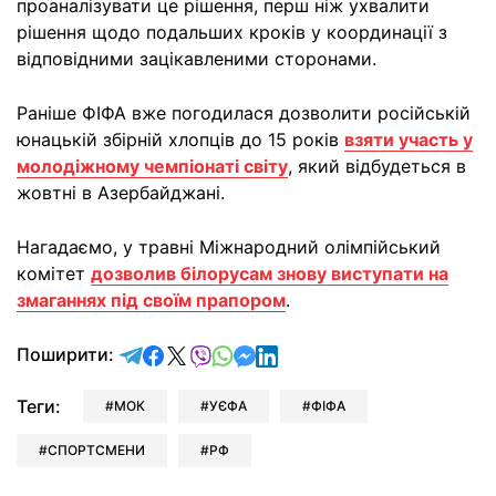
проаналізувати це рішення, перш ніж ухвалити
рішення щодо подальших кроків у координації з
відповідними зацікавленими сторонами.
Раніше ФІФА вже погодилася дозволити російській
юнацькій збірній хлопців до 15 років
взяти участь у
молодіжному чемпіонаті світу
, який відбудеться в
жовтні в Азербайджані.
Нагадаємо, у травні Міжнародний олімпійський
комітет
дозволив білорусам знову виступати на
змаганнях під своїм прапором
.
відправити у Telegram
поділитись у Facebook
поділитись у X
відправити у Viber
відправити у Whatsapp
відправити у Messenger
відправити у LinkedIn
Поширити:
Теги:
МОК
УЄФА
ФІФА
СПОРТСМЕНИ
РФ