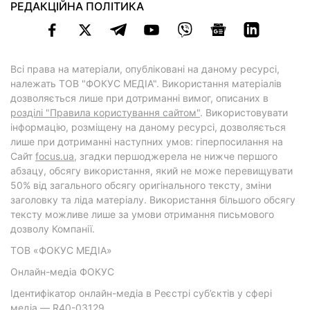
РЕДАКЦІЙНА ПОЛІТИКА
Всі права на матеріали, опубліковані на даному ресурсі,
належать ТОВ "ФОКУС МЕДІА". Використання матеріалів
дозволяється лише при дотриманні вимог, описаних в
розділі "Правила користування сайтом"
. Використовувати
інформацію, розміщену на даному ресурсі, дозволяється
лише при дотриманні наступних умов: гіперпосилання на
Cайт
focus.ua
, згадки першоджерела не нижче першого
абзацу, обсягу використання, який не може перевищувати
50% від загального обсягу оригінального тексту, зміни
заголовку та ліда матеріалу. Використання більшого обсягу
тексту можливе лише за умови отримання письмового
дозволу Компанії.
ТОВ «ФОКУС МЕДІА»
Онлайн-медіа ФОКУС
Ідентифікатор онлайн-медіа в Реєстрі суб’єктів у сфері
медіа — R40-03129