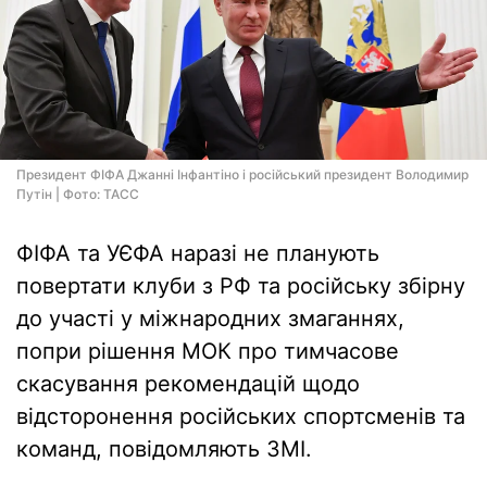
Президент ФІФА Джанні Інфантіно і російський президент Володимир
Путін | Фото: ТАСС
ФІФА та УЄФА наразі не планують
повертати клуби з РФ та російську збірну
до участі у міжнародних змаганнях,
попри рішення МОК про тимчасове
скасування рекомендацій щодо
відсторонення російських спортсменів та
команд, повідомляють ЗМІ.