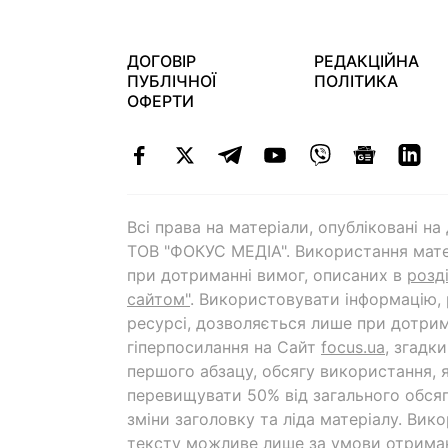
ДОГОВІР
РЕДАКЦІЙНА
ПУБЛІЧНОЇ
ПОЛІТИКА
ОФЕРТИ
Всі права на матеріали, опубліковані н
ТОВ "ФОКУС МЕДІА". Використання мате
при дотриманні вимог, описаних в
розд
сайтом"
. Використовувати інформацію,
ресурсі, дозволяється лише при дотрим
гіперпосилання на Cайт
focus.ua
, згадк
першого абзацу, обсягу використання, 
перевищувати 50% від загального обсяг
зміни заголовку та ліда матеріалу. Вик
тексту можливе лише за умови отрима