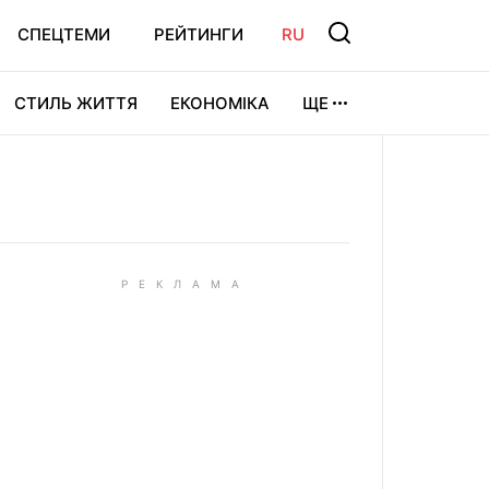
СПЕЦТЕМИ
РЕЙТИНГИ
RU
СТИЛЬ ЖИТТЯ
ЕКОНОМІКА
ЩЕ
ЛЬТУРА
ВІДЕОІГРИ
СПОРТ