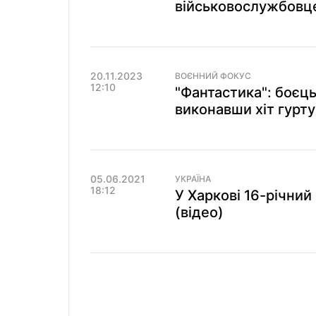
військовослужбовце
20.11.2023
ВОЄННИЙ ФОКУС
12:10
"Фантастика": боєць
виконавши хіт гурту 
05.06.2021
УКРАЇНА
18:12
У Харкові 16-річний
(відео)