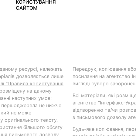
КОРИСТУВАННЯ
САЙТОМ
а даному ресурсі, належать
Передрук, копіювання або
ріалів дозволяється лише
посилання на агентство Ін
ілі "Правила користування
вигляді суворо заборонені
 розміщену на даному
Всі матеріали, які розміщ
анні наступних умов:
агентство "Інтерфакс-Укр
и першоджерела не нижче
відтворенню та/чи розпов
який не може
з письмового дозволу аге
у оригінального тексту,
ористання більшого обсягу
Будь-яке копіювання, пер
ння письмового дозволу