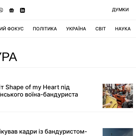
ДУМКИ
ИЙ ФОКУС
ПОЛІТИКА
УКРАЇНА
СВІТ
НАУКА
ДІДЖИТАЛ
АВТО
СВІТФАН
КУ
УРА
іт Shape of my Heart під
нського воїна-бандуриста
лікував кадри із бандуристом-