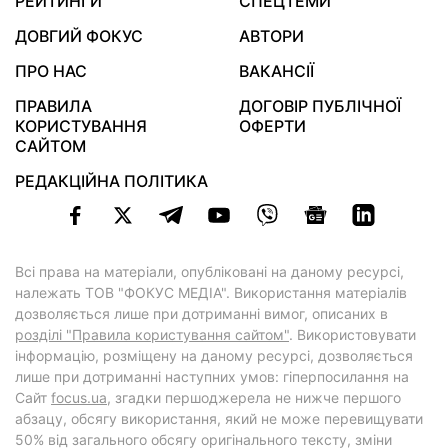
РЕЙТИНГИ
СПЕЦТЕМИ
ДОВГИЙ ФОКУС
АВТОРИ
ПРО НАС
ВАКАНСІЇ
ПРАВИЛА
ДОГОВІР ПУБЛІЧНОЇ
КОРИСТУВАННЯ
ОФЕРТИ
САЙТОМ
РЕДАКЦІЙНА ПОЛІТИКА
Всі права на матеріали, опубліковані на даному ресурсі,
належать ТОВ "ФОКУС МЕДІА". Використання матеріалів
дозволяється лише при дотриманні вимог, описаних в
розділі "Правила користування сайтом"
. Використовувати
інформацію, розміщену на даному ресурсі, дозволяється
лише при дотриманні наступних умов: гіперпосилання на
Cайт
focus.ua
, згадки першоджерела не нижче першого
абзацу, обсягу використання, який не може перевищувати
50% від загального обсягу оригінального тексту, зміни