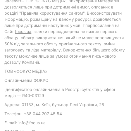
належать ТОВ "ФОКУС МЕДІА". Використання матеріалів
дозволяється лише при дотриманні вимог, описаних в
розділі "Правила користування сайтом"
. Використовувати
інформацію, розміщену на даному ресурсі, дозволяється
лише при дотриманні наступних умов: гіперпосилання на
Cайт
focus.ua
, згадки першоджерела не нижче першого
абзацу, обсягу використання, який не може перевищувати
50% від загального обсягу оригінального тексту, зміни
заголовку та ліда матеріалу. Використання більшого обсягу
тексту можливе лише за умови отримання письмового
дозволу Компанії.
ТОВ «ФОКУС МЕДІА»
Онлайн-медіа ФОКУС
Ідентифікатор онлайн-медіа в Реєстрі суб’єктів у сфері
медіа — R40-03129
Адреса: 01133, м. Київ, бульвар Лесі Українки, 26
Телефон: +38 044 207 45 54
E-mail: info@focus.ua