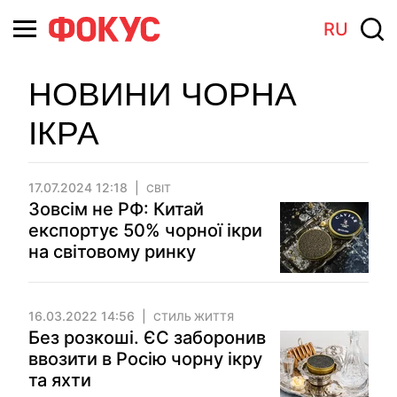
RU
НОВИНИ ЧОРНА
ІКРА
17.07.2024 12:18
СВІТ
Зовсім не РФ: Китай
експортує 50% чорної ікри
на світовому ринку
16.03.2022 14:56
СТИЛЬ ЖИТТЯ
Без розкоші. ЄС заборонив
ввозити в Росію чорну ікру
та яхти