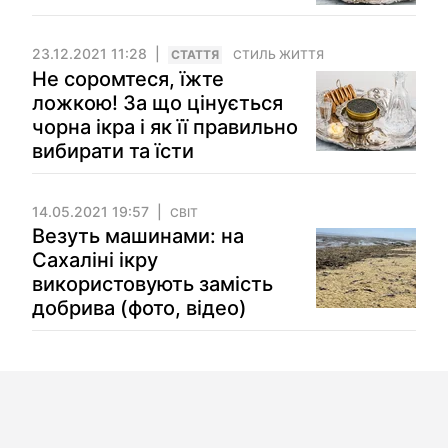
23.12.2021 11:28
СТАТТЯ
СТИЛЬ ЖИТТЯ
Не соромтеся, їжте
ложкою! За що цінується
чорна ікра і як її правильно
вибирати та їсти
14.05.2021 19:57
СВІТ
Везуть машинами: на
Сахаліні ікру
використовують замість
добрива (фото, відео)