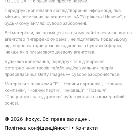
FOCUS.UA — більше ніж просто новини.
Передрук, копіювання або відтворення інформації, яка
містить посилання на агентство ІнА "Українські Новини", в
будь-якому вигляді суворо заборонені.
Всі матеріали, які розміщені на цьому сайті з посиланням на
агентство "Інтерфакс-Україна", не підлягають подальшому
відтворенню та/чи розповсюдженню в будь-якій формі,
інакше як з письмового дозволу агентства.
Будь-яке копіювання, передрук та відтворення
фотографічних творів та/або аудіовізуальних творів
правовласника Getty Images — суворо забороняється.
Матеріали з плашками "Р", "Новини партнерів", "Новини
компаній", "Новини партій", "Інновації", "Позиція",
"Спецпроект за підтримки" публікуються на комерційній
основі.
© 2026 Фокус. Всі права захищені.
Політика конфіденційності
•
Контакти