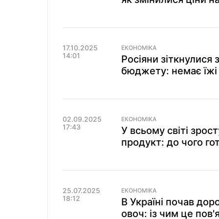
17.10.2025
ЕКОНОМІКА
14:01
Росіяни зіткнулися
бюджету: немає їжі
02.09.2025
ЕКОНОМІКА
17:43
У всьому світі зрос
продукт: до чого го
25.07.2025
ЕКОНОМІКА
18:12
В Україні почав до
овоч: із чим це пов'