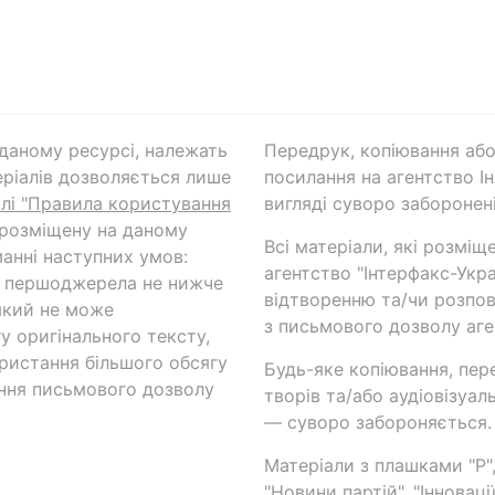
а даному ресурсі, належать
Передрук, копіювання або
ріалів дозволяється лише
посилання на агентство Ін
ілі "Правила користування
вигляді суворо заборонені
 розміщену на даному
Всі матеріали, які розміщ
анні наступних умов:
агентство "Інтерфакс-Укр
и першоджерела не нижче
відтворенню та/чи розпов
який не може
з письмового дозволу аге
у оригінального тексту,
ористання більшого обсягу
Будь-яке копіювання, пер
ння письмового дозволу
творів та/або аудіовізуал
— суворо забороняється.
Матеріали з плашками "Р",
"Новини партій", "Інноваці