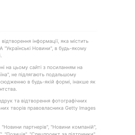
 відтворення інформації, яка містить
А "Українські Новини", в будь-якому
.
ені на цьому сайті з посиланням на
аїна", не підлягають подальшому
сюдженню в будь-якій формі, інакше як
нтства.
едрук та відтворення фотографічних
ьних творів правовласника Getty Images
 "Новини партнерів", "Новини компаній",
ї", "Позиція", "Спецпроект за підтримки"