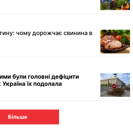
етину: чому дорожчає свинина в
кими були головні дефіцити
 Україна їх подолала
Більше