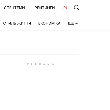
СПЕЦТЕМИ
РЕЙТИНГИ
RU
СТИЛЬ ЖИТТЯ
ЕКОНОМІКА
ЩЕ
ЛЬТУРА
ВІДЕОІГРИ
СПОРТ