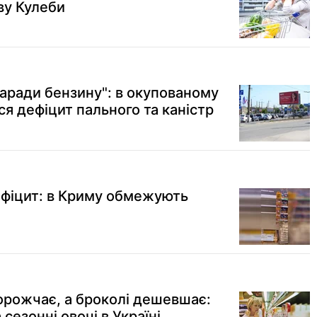
ву Кулеби
аради бензину": в окупованому
я дефіцит пального та каністр
ефіцит: в Криму обмежують
орожчає, а броколі дешевшає:
 сезонні овочі в Україні