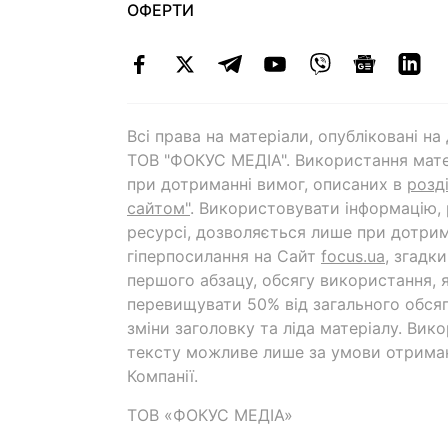
ОФЕРТИ
Всі права на матеріали, опубліковані н
ТОВ "ФОКУС МЕДІА". Використання мате
при дотриманні вимог, описаних в
розд
сайтом"
. Використовувати інформацію,
ресурсі, дозволяється лише при дотрим
гіперпосилання на Cайт
focus.ua
, згадк
першого абзацу, обсягу використання, 
перевищувати 50% від загального обсяг
зміни заголовку та ліда матеріалу. Вик
тексту можливе лише за умови отрима
Компанії.
ТОВ «ФОКУС МЕДІА»