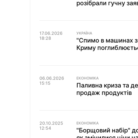
розібрали гучну зая
17.06.2026
УКРАЇНА
18:28
"Спимо в машинах з
Криму поглиблюєтьс
06.06.2026
ЕКОНОМІКА
15:15
Паливна криза та д
продаж продуктів
20.10.2025
ЕКОНОМІКА
12:54
"Борщовий набір" д
як змінилися ціни на