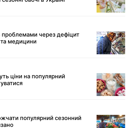
 з проблемами через дефіцит
 та медицини
туть ціни на популярний
туватися
рожчати популярний сезонний
язано