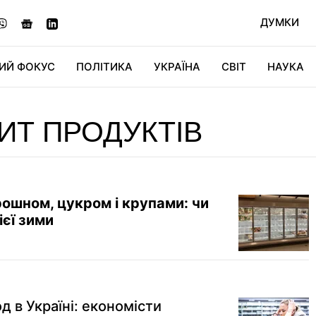
ДУМКИ
ИЙ ФОКУС
ПОЛІТИКА
УКРАЇНА
СВІТ
НАУКА
ДІДЖИТАЛ
АВТО
СВІТФАН
КУ
ИТ ПРОДУКТІВ
ошном, цукром і крупами: чи
ієї зими
д в Україні: економісти