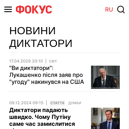
RU
НОВИНИ
ДИКТАТОРИ
17.04.2026 20:10
СВІТ
"Ви диктатори":
Лукашенко після заяв про
"угоду" накинувся на США
09.12.2024 09:15
СТАТТЯ
ДУМКИ
Диктатори падають
швидко. Чому Путіну
саме час замислитися