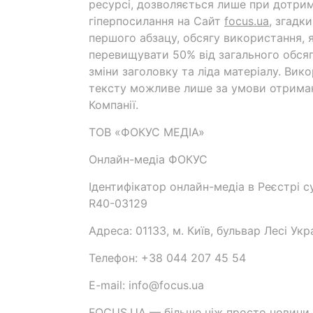
ресурсі, дозволяється лише при дотрим
гіперпосилання на Cайт
focus.ua
, згадк
першого абзацу, обсягу використання, 
перевищувати 50% від загального обсяг
зміни заголовку та ліда матеріалу. Вик
тексту можливе лише за умови отрима
Компанії.
ТОВ «ФОКУС МЕДІА»
Онлайн-медіа ФОКУС
Ідентифікатор онлайн-медіа в Реєстрі су
R40-03129
Адреса: 01133, м. Київ, бульвар Лесі Укр
Телефон: +38 044 207 45 54
E-mail: info@focus.ua
FOCUS.UA — більше ніж просто новини.