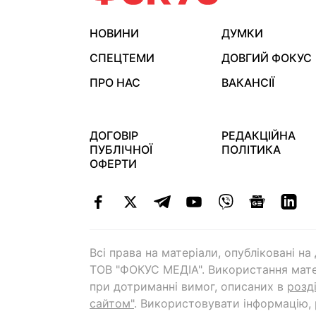
НОВИНИ
ДУМКИ
СПЕЦТЕМИ
ДОВГИЙ ФОКУС
ПРО НАС
ВАКАНСІЇ
ДОГОВІР
РЕДАКЦІЙНА
ПУБЛІЧНОЇ
ПОЛІТИКА
ОФЕРТИ
Всі права на матеріали, опубліковані н
ТОВ "ФОКУС МЕДІА". Використання мате
при дотриманні вимог, описаних в
розд
сайтом"
. Використовувати інформацію,