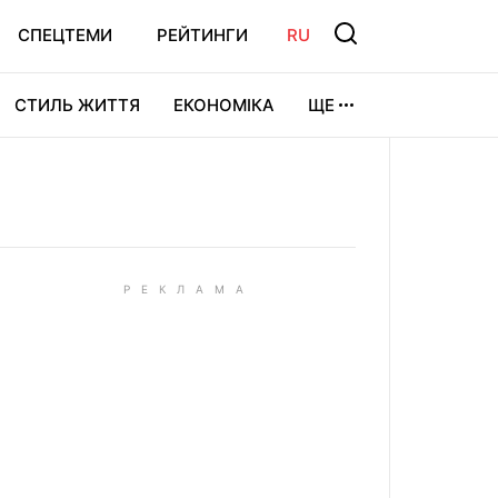
СПЕЦТЕМИ
РЕЙТИНГИ
RU
СТИЛЬ ЖИТТЯ
ЕКОНОМІКА
ЩЕ
ЛЬТУРА
ВІДЕОІГРИ
СПОРТ