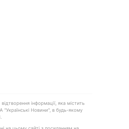
 відтворення інформації, яка містить
А "Українські Новини", в будь-якому
.
ені на цьому сайті з посиланням на