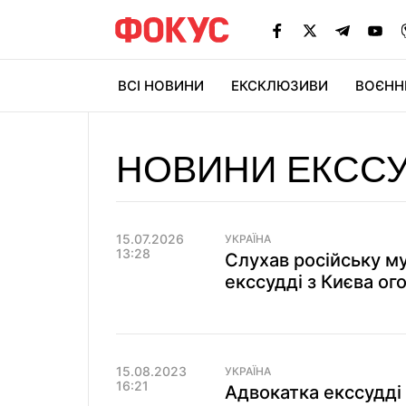
ВСІ НОВИНИ
ЕКСКЛЮЗИВИ
ВОЄНН
НОВИНИ ЕКСС
15.07.2026
УКРАЇНА
13:28
Слухав російську м
екссудді з Києва ог
15.08.2023
УКРАЇНА
16:21
Адвокатка екссудді