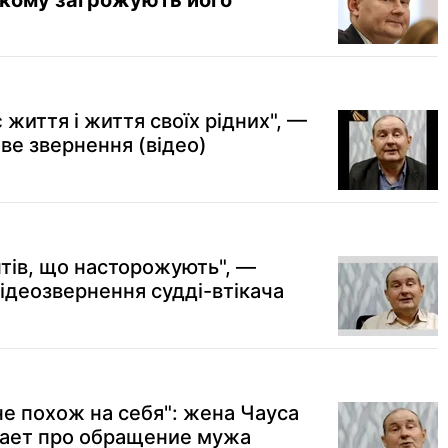
 кому загрожують його
 життя і життя своїх рідних", —
ве звернення (відео)
тів, що насторожують", —
ідеозвернення судді-втікача
не похож на себя": жена Чауса
мает про обращение мужа