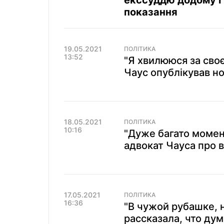
екссуддю додому і
показання
19.05.2021
ПОЛІТИКА
13:52
"Я хвилююся за своє
Чаус опублікував но
18.05.2021
ПОЛІТИКА
10:16
"Дуже багато момен
адвокат Чауса про в
17.05.2021
ПОЛІТИКА
16:36
"В чужой рубашке, 
рассказала, что ду