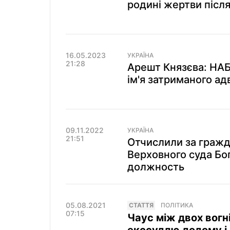
родині жертви післ
16.05.2023
УКРАЇНА
21:28
Арешт Князєва: НАБ
ім'я затриманого ад
09.11.2022
УКРАЇНА
21:51
Отчислили за гражд
Верховного суда Бо
должность
05.08.2021
СТАТТЯ
ПОЛІТИКА
07:15
Чаус між двох вогн