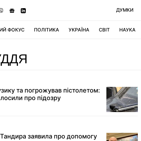
ДУМКИ
ИЙ ФОКУС
ПОЛІТИКА
УКРАЇНА
СВІТ
НАУКА
ДІДЖИТАЛ
АВТО
СВІТФАН
КУ
УДДЯ
узику та погрожував пістолетом:
олосили про підозру
 Тандира заявила про допомогу