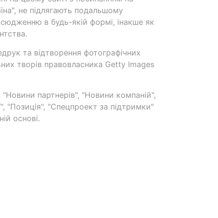
аїна", не підлягають подальшому
сюдженню в будь-якій формі, інакше як
нтства.
едрук та відтворення фотографічних
ьних творів правовласника Getty Images
 "Новини партнерів", "Новини компаній",
ї", "Позиція", "Спецпроект за підтримки"
ій основі.