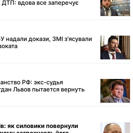
я ДТП: вдова все заперечує
У надали докази, ЗМІ з'ясували
воката
анство РФ: экс-судья
гдан Львов пытается вернуть
ів: як силовики повернули