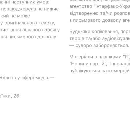
анні наступних умов:
агентство "Інтерфакс-Укр
и першоджерела не нижче
відтворенню та/чи розпов
який не може
з письмового дозволу аге
у оригінального тексту,
ористання більшого обсягу
Будь-яке копіювання, пер
ння письмового дозволу
творів та/або аудіовізуал
— суворо забороняється.
Матеріали з плашками "Р",
"Новини партій", "Інноваці
публікуються на комерційн
б’єктів у сфері медіа —
аїнки, 26