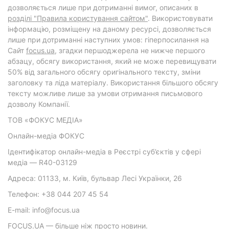
дозволяється лише при дотриманні вимог, описаних в
розділі "Правила користування сайтом"
. Використовувати
інформацію, розміщену на даному ресурсі, дозволяється
лише при дотриманні наступних умов: гіперпосилання на
Cайт
focus.ua
, згадки першоджерела не нижче першого
абзацу, обсягу використання, який не може перевищувати
50% від загального обсягу оригінального тексту, зміни
заголовку та ліда матеріалу. Використання більшого обсягу
тексту можливе лише за умови отримання письмового
дозволу Компанії.
ТОВ «ФОКУС МЕДІА»
Онлайн-медіа ФОКУС
Ідентифікатор онлайн-медіа в Реєстрі суб’єктів у сфері
медіа — R40-03129
Адреса: 01133, м. Київ, бульвар Лесі Українки, 26
Телефон: +38 044 207 45 54
E-mail: info@focus.ua
FOCUS.UA — більше ніж просто новини.