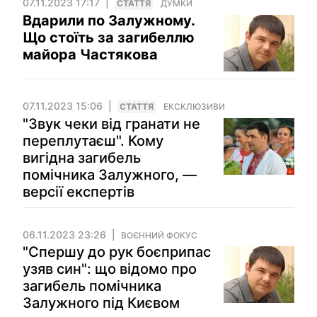
07.11.2023 17:17
СТАТТЯ
ДУМКИ
Вдарили по Залужному.
Що стоїть за загибеллю
майора Частякова
07.11.2023 15:06
СТАТТЯ
ЕКСКЛЮЗИВИ
"Звук чеки від гранати не
переплутаєш". Кому
вигідна загибель
помічника Залужного, —
версії експертів
06.11.2023 23:26
ВОЄННИЙ ФОКУС
"Спершу до рук боєприпас
узяв син": що відомо про
загибель помічника
Залужного під Києвом