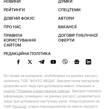
НОВИНИ
ДУМКИ
РЕЙТИНГИ
СПЕЦТЕМИ
ДОВГИЙ ФОКУС
АВТОРИ
ПРО НАС
ВАКАНСІЇ
ПРАВИЛА
ДОГОВІР ПУБЛІЧНОЇ
КОРИСТУВАННЯ
ОФЕРТИ
САЙТОМ
РЕДАКЦІЙНА ПОЛІТИКА
Всі права на матеріали, опубліковані на даному ресурсі,
належать ТОВ "ФОКУС МЕДІА". Використання матеріалів
дозволяється лише при дотриманні вимог, описаних в
розділі "Правила користування сайтом"
. Використовувати
інформацію, розміщену на даному ресурсі, дозволяється
лише при дотриманні наступних умов: гіперпосилання на
Cайт
focus.ua
, згадки першоджерела не нижче першого