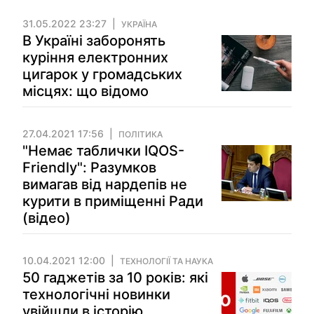
31.05.2022 23:27
УКРАЇНА
В Україні заборонять
куріння електронних
цигарок у громадських
місцях: що відомо
27.04.2021 17:56
ПОЛІТИКА
"Немає таблички IQOS-
Friendly": Разумков
вимагав від нардепів не
курити в приміщенні Ради
(відео)
10.04.2021 12:00
ТЕХНОЛОГІЇ ТА НАУКА
50 гаджетів за 10 років: які
технологічні новинки
увійшли в історію