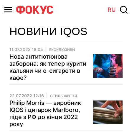
RU
НОВИНИ IQOS
11.07.2023 18:05
ЕКСКЛЮЗИВИ
Нова антитютюнова
заборона: як тепер курити
кальяни чи е-сигарети в
кафе?
22.07.2022 12:16
СТИЛЬ ЖИТТЯ
Philip Morris — виробник
IQOS і цигарок Marlboro,
піде з РФ до кінця 2022
року