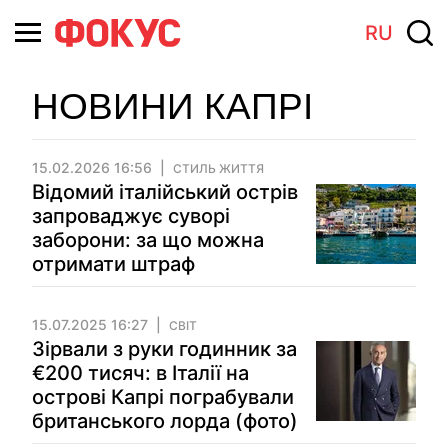
RU
НОВИНИ КАПРІ
15.02.2026 16:56
СТИЛЬ ЖИТТЯ
Відомий італійський острів
запроваджує суворі
заборони: за що можна
отримати штраф
15.07.2025 16:27
СВІТ
Зірвали з руки годинник за
€200 тисяч: в Італії на
острові Капрі пограбували
британського лорда (фото)