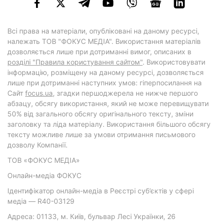
Всі права на матеріали, опубліковані на даному ресурсі,
належать ТОВ "ФОКУС МЕДІА". Використання матеріалів
дозволяється лише при дотриманні вимог, описаних в
розділі "Правила користування сайтом"
. Використовувати
інформацію, розміщену на даному ресурсі, дозволяється
лише при дотриманні наступних умов: гіперпосилання на
Cайт
focus.ua
, згадки першоджерела не нижче першого
абзацу, обсягу використання, який не може перевищувати
50% від загального обсягу оригінального тексту, зміни
заголовку та ліда матеріалу. Використання більшого обсягу
тексту можливе лише за умови отримання письмового
дозволу Компанії.
ТОВ «ФОКУС МЕДІА»
Онлайн-медіа ФОКУС
Ідентифікатор онлайн-медіа в Реєстрі суб’єктів у сфері
медіа — R40-03129
Адреса: 01133, м. Київ, бульвар Лесі Українки, 26