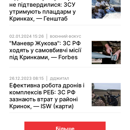
не підтвердилися: ЗСУ
утримують плацдарм у
Кринках, — Генштаб
02.01.2024 15:26
ВОЄННИЙ ФОКУС
"Маневр Жукова": ЗС РФ
ходять у самовбивчі місії
під Кринками, — Forbes
26.12.2023 08:15
ДІДЖИТАЛ
Ефективна робота дронів і
комплексів РЕБ: ЗС РФ
зазнають втрат у районі
Кринок, — ISW (карти)
Більше