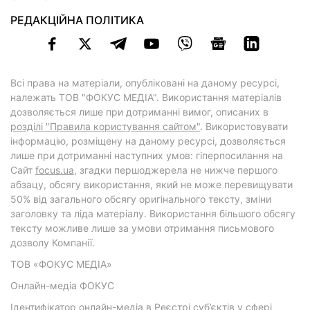
РЕДАКЦІЙНА ПОЛІТИКА
Всі права на матеріали, опубліковані на даному ресурсі,
належать ТОВ "ФОКУС МЕДІА". Використання матеріалів
дозволяється лише при дотриманні вимог, описаних в
розділі "Правила користування сайтом"
. Використовувати
інформацію, розміщену на даному ресурсі, дозволяється
лише при дотриманні наступних умов: гіперпосилання на
Cайт
focus.ua
, згадки першоджерела не нижче першого
абзацу, обсягу використання, який не може перевищувати
50% від загального обсягу оригінального тексту, зміни
заголовку та ліда матеріалу. Використання більшого обсягу
тексту можливе лише за умови отримання письмового
дозволу Компанії.
ТОВ «ФОКУС МЕДІА»
Онлайн-медіа ФОКУС
Ідентифікатор онлайн-медіа в Реєстрі суб’єктів у сфері