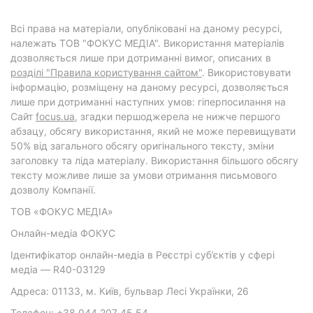
Всі права на матеріали, опубліковані на даному ресурсі,
належать ТОВ "ФОКУС МЕДІА". Використання матеріалів
дозволяється лише при дотриманні вимог, описаних в
розділі "Правила користування сайтом"
. Використовувати
інформацію, розміщену на даному ресурсі, дозволяється
лише при дотриманні наступних умов: гіперпосилання на
Cайт
focus.ua
, згадки першоджерела не нижче першого
абзацу, обсягу використання, який не може перевищувати
50% від загального обсягу оригінального тексту, зміни
заголовку та ліда матеріалу. Використання більшого обсягу
тексту можливе лише за умови отримання письмового
дозволу Компанії.
ТОВ «ФОКУС МЕДІА»
Онлайн-медіа ФОКУС
Ідентифікатор онлайн-медіа в Реєстрі суб’єктів у сфері
медіа — R40-03129
Адреса: 01133, м. Київ, бульвар Лесі Українки, 26
Телефон: +38 044 207 45 54