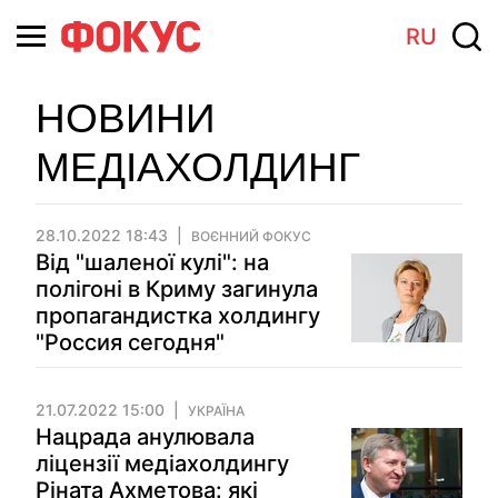
RU
НОВИНИ
МЕДІАХОЛДИНГ
28.10.2022 18:43
ВОЄННИЙ ФОКУС
Від "шаленої кулі": на
полігоні в Криму загинула
пропагандистка холдингу
"Россия сегодня"
21.07.2022 15:00
УКРАЇНА
Нацрада анулювала
ліцензії медіахолдингу
Ріната Ахметова: які