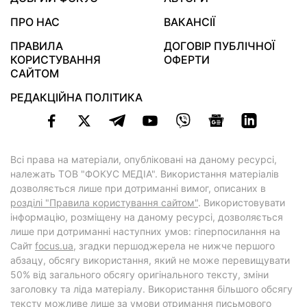
ПРО НАС
ВАКАНСІЇ
ПРАВИЛА
ДОГОВІР ПУБЛІЧНОЇ
КОРИСТУВАННЯ
ОФЕРТИ
САЙТОМ
РЕДАКЦІЙНА ПОЛІТИКА
Всі права на матеріали, опубліковані на даному ресурсі,
належать ТОВ "ФОКУС МЕДІА". Використання матеріалів
дозволяється лише при дотриманні вимог, описаних в
розділі "Правила користування сайтом"
. Використовувати
інформацію, розміщену на даному ресурсі, дозволяється
лише при дотриманні наступних умов: гіперпосилання на
Cайт
focus.ua
, згадки першоджерела не нижче першого
абзацу, обсягу використання, який не може перевищувати
50% від загального обсягу оригінального тексту, зміни
заголовку та ліда матеріалу. Використання більшого обсягу
тексту можливе лише за умови отримання письмового