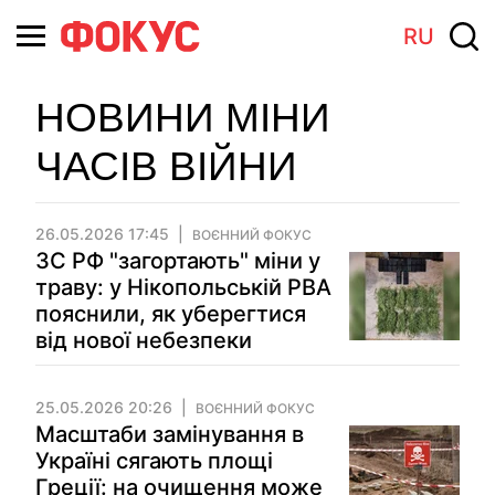
RU
НОВИНИ МІНИ
ЧАСІВ ВІЙНИ
26.05.2026 17:45
ВОЄННИЙ ФОКУС
ЗС РФ "загортають" міни у
траву: у Нікопольській РВА
пояснили, як уберегтися
від нової небезпеки
25.05.2026 20:26
ВОЄННИЙ ФОКУС
Масштаби замінування в
Україні сягають площі
Греції: на очищення може