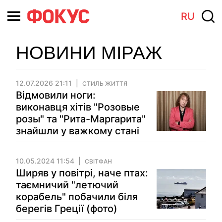
RU
НОВИНИ МІРАЖ
12.07.2026 21:11
СТИЛЬ ЖИТТЯ
Відмовили ноги:
виконавця хітів "Розовые
розы" та "Рита-Маргарита"
знайшли у важкому стані
10.05.2024 11:54
СВІТФАН
Ширяв у повітрі, наче птах:
таємничий "летючий
корабель" побачили біля
берегів Греції (фото)