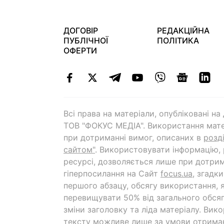
ДОГОВІР
РЕДАКЦІЙНА
ПУБЛІЧНОЇ
ПОЛІТИКА
ОФЕРТИ
Всі права на матеріали, опубліковані н
ТОВ "ФОКУС МЕДІА". Використання мате
при дотриманні вимог, описаних в
розд
сайтом"
. Використовувати інформацію,
ресурсі, дозволяється лише при дотрим
гіперпосилання на Cайт
focus.ua
, згадк
першого абзацу, обсягу використання, 
перевищувати 50% від загального обсяг
зміни заголовку та ліда матеріалу. Вик
тексту можливе лише за умови отрима