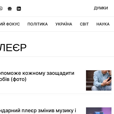
ДУМКИ
ИЙ ФОКУС
ПОЛІТИКА
УКРАЇНА
СВІТ
НАУКА
ДІДЖИТАЛ
АВТО
СВІТФАН
КУ
ЛЕЄР
опоможе кожному заощадити
обів (фото)
ендарний плеєр змінив музику і