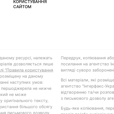
КОРИСТУВАННЯ
САЙТОМ
а даному ресурсі, належать
Передрук, копіювання або
ріалів дозволяється лише
посилання на агентство Ін
ілі "Правила користування
вигляді суворо заборонені
 розміщену на даному
Всі матеріали, які розміщ
анні наступних умов:
агентство "Інтерфакс-Укр
и першоджерела не нижче
відтворенню та/чи розпов
який не може
з письмового дозволу аге
у оригінального тексту,
ористання більшого обсягу
Будь-яке копіювання, пер
ння письмового дозволу