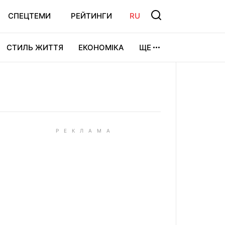
СПЕЦТЕМИ
РЕЙТИНГИ
RU
СТИЛЬ ЖИТТЯ
ЕКОНОМІКА
ЩЕ
ЛЬТУРА
ВІДЕОІГРИ
СПОРТ