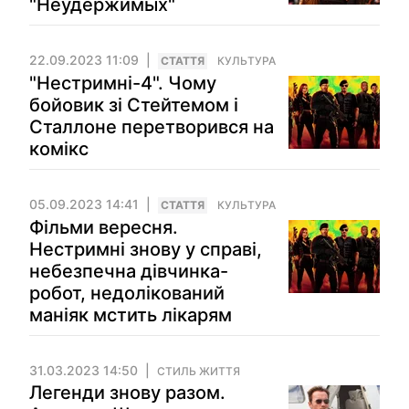
"Неудержимых"
22.09.2023 11:09
СТАТТЯ
КУЛЬТУРА
"Нестримні-4". Чому
бойовик зі Стейтемом і
Сталлоне перетворився на
комікс
05.09.2023 14:41
СТАТТЯ
КУЛЬТУРА
Фільми вересня.
Нестримні знову у справі,
небезпечна дівчинка-
робот, недолікований
маніяк мстить лікарям
31.03.2023 14:50
СТИЛЬ ЖИТТЯ
Легенди знову разом.