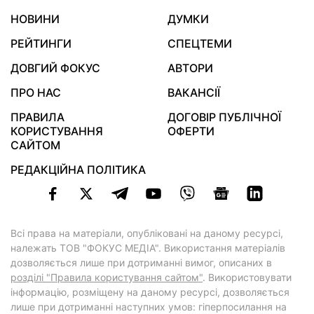
НОВИНИ
ДУМКИ
РЕЙТИНГИ
СПЕЦТЕМИ
ДОВГИЙ ФОКУС
АВТОРИ
ПРО НАС
ВАКАНСІЇ
ПРАВИЛА
ДОГОВІР ПУБЛІЧНОЇ
КОРИСТУВАННЯ
ОФЕРТИ
САЙТОМ
РЕДАКЦІЙНА ПОЛІТИКА
Всі права на матеріали, опубліковані на даному ресурсі,
належать ТОВ "ФОКУС МЕДІА". Використання матеріалів
дозволяється лише при дотриманні вимог, описаних в
розділі "Правила користування сайтом"
. Використовувати
інформацію, розміщену на даному ресурсі, дозволяється
лише при дотриманні наступних умов: гіперпосилання на