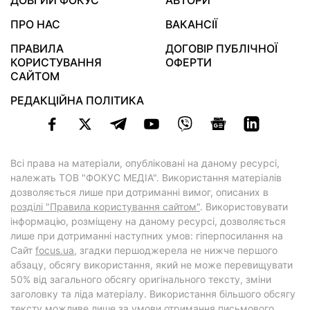
ДОВГИЙ ФОКУС
АВТОРИ
ПРО НАС
ВАКАНСІЇ
ПРАВИЛА
ДОГОВІР ПУБЛІЧНОЇ
КОРИСТУВАННЯ
ОФЕРТИ
САЙТОМ
РЕДАКЦІЙНА ПОЛІТИКА
Всі права на матеріали, опубліковані на даному ресурсі,
належать ТОВ "ФОКУС МЕДІА". Використання матеріалів
дозволяється лише при дотриманні вимог, описаних в
розділі "Правила користування сайтом"
. Використовувати
інформацію, розміщену на даному ресурсі, дозволяється
лише при дотриманні наступних умов: гіперпосилання на
Cайт
focus.ua
, згадки першоджерела не нижче першого
абзацу, обсягу використання, який не може перевищувати
50% від загального обсягу оригінального тексту, зміни
заголовку та ліда матеріалу. Використання більшого обсягу
тексту можливе лише за умови отримання письмового