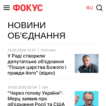
RU
НОВИНИ
ОБ'ЄДНАННЯ
14.05.2026 13:27
ПОЛІТИКА
У Раді створили
депутатське об'єднання
"Пошук царства Божого і
правди його" (відео)
24.02.2025 02:54
СВІТ
"Через голову України":
Мерц заявив про
об'єднання Росії та США