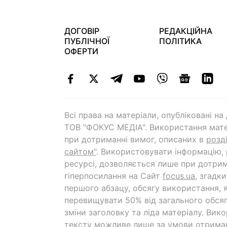
ДОГОВІР
РЕДАКЦІЙНА
ПУБЛІЧНОЇ
ПОЛІТИКА
ОФЕРТИ
Всі права на матеріали, опубліковані н
ТОВ "ФОКУС МЕДІА". Використання мате
при дотриманні вимог, описаних в
розд
сайтом"
. Використовувати інформацію,
ресурсі, дозволяється лише при дотрим
гіперпосилання на Cайт
focus.ua
, згадк
першого абзацу, обсягу використання, 
перевищувати 50% від загального обсяг
зміни заголовку та ліда матеріалу. Вик
тексту можливе лише за умови отрима