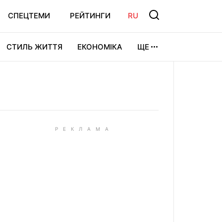
СПЕЦТЕМИ
РЕЙТИНГИ
RU
СТИЛЬ ЖИТТЯ
ЕКОНОМІКА
ЩЕ
ЛЬТУРА
ВІДЕОІГРИ
СПОРТ