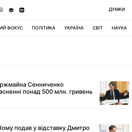
ДУМКИ
ИЙ ФОКУС
ПОЛІТИКА
УКРАЇНА
СВІТ
НАУКА
ДІДЖИТАЛ
АВТО
СВІТФАН
КУ
ержмайна Сенниченко
асненні понад 500 млн. гривень
Чому подав у відставку Дмитро