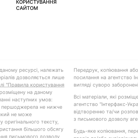
КОРИСТУВАННЯ
САЙТОМ
а даному ресурсі, належать
Передрук, копіювання або
ріалів дозволяється лише
посилання на агентство Ін
ілі "Правила користування
вигляді суворо заборонені
 розміщену на даному
Всі матеріали, які розміщ
анні наступних умов:
агентство "Інтерфакс-Укр
и першоджерела не нижче
відтворенню та/чи розпов
який не може
з письмового дозволу аге
у оригінального тексту,
ористання більшого обсягу
Будь-яке копіювання, пер
ння письмового дозволу