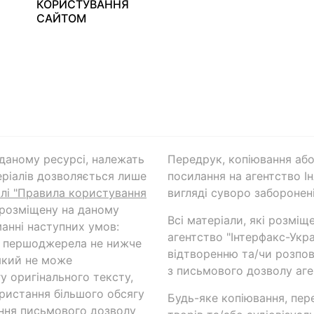
КОРИСТУВАННЯ
САЙТОМ
а даному ресурсі, належать
Передрук, копіювання або
ріалів дозволяється лише
посилання на агентство Ін
ілі "Правила користування
вигляді суворо заборонені
 розміщену на даному
Всі матеріали, які розміщ
анні наступних умов:
агентство "Інтерфакс-Укр
и першоджерела не нижче
відтворенню та/чи розпов
який не може
з письмового дозволу аге
у оригінального тексту,
ористання більшого обсягу
Будь-яке копіювання, пер
ння письмового дозволу