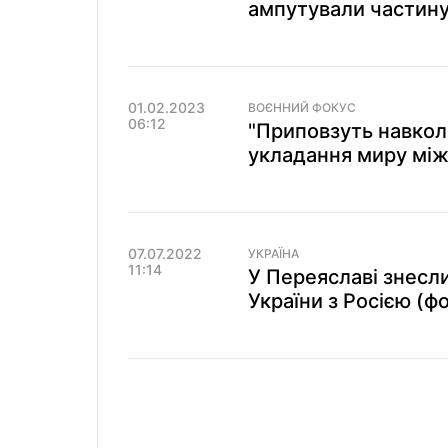
ампутували частину 
01.02.2023
ВОЄННИЙ ФОКУС
06:12
"Приповзуть навкол
укладання миру між 
07.07.2022
УКРАЇНА
11:14
У Переяславі знесли
України з Росією (ф