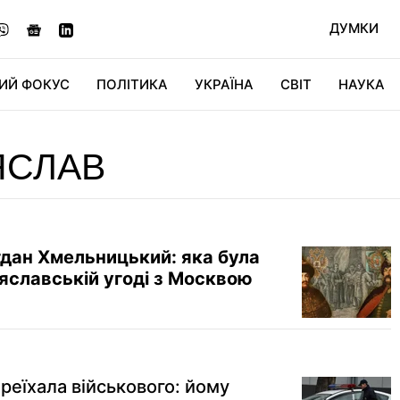
ДУМКИ
ИЙ ФОКУС
ПОЛІТИКА
УКРАЇНА
СВІТ
НАУКА
ДІДЖИТАЛ
АВТО
СВІТФАН
КУ
ЯСЛАВ
гдан Хмельницький: яка була
яславській угоді з Москвою
реїхала військового: йому