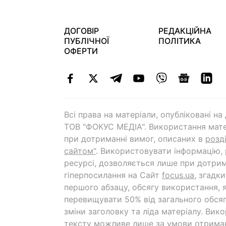
ДОГОВІР
РЕДАКЦІЙНА
ПУБЛІЧНОЇ
ПОЛІТИКА
ОФЕРТИ
Всі права на матеріали, опубліковані н
ТОВ "ФОКУС МЕДІА". Використання мате
при дотриманні вимог, описаних в
розд
сайтом"
. Використовувати інформацію,
ресурсі, дозволяється лише при дотрим
гіперпосилання на Cайт
focus.ua
, згадк
першого абзацу, обсягу використання, 
перевищувати 50% від загального обсяг
зміни заголовку та ліда матеріалу. Вик
тексту можливе лише за умови отрима