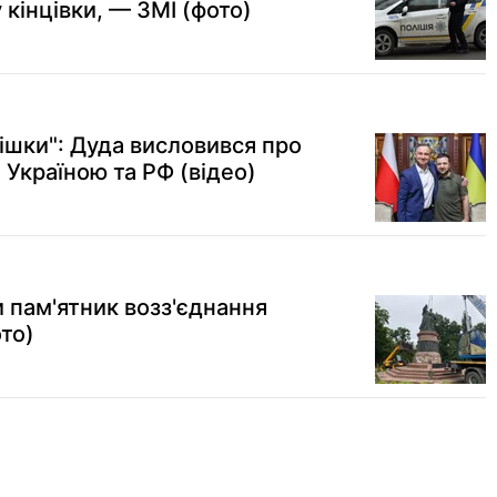
кінцівки, — ЗМІ (фото)
ішки": Дуда висловився про
Україною та РФ (відео)
 пам'ятник возз'єднання
ото)