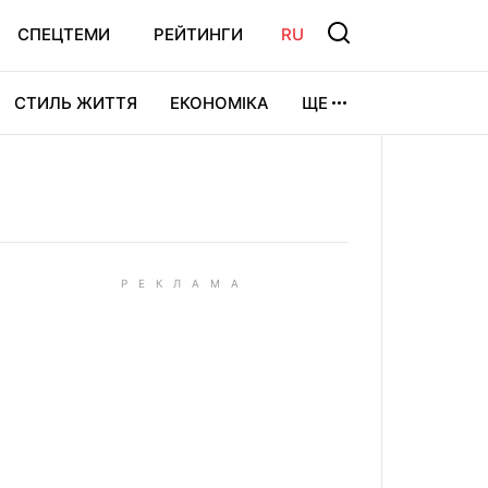
СПЕЦТЕМИ
РЕЙТИНГИ
RU
СТИЛЬ ЖИТТЯ
ЕКОНОМІКА
ЩЕ
ЛЬТУРА
ВІДЕОІГРИ
СПОРТ