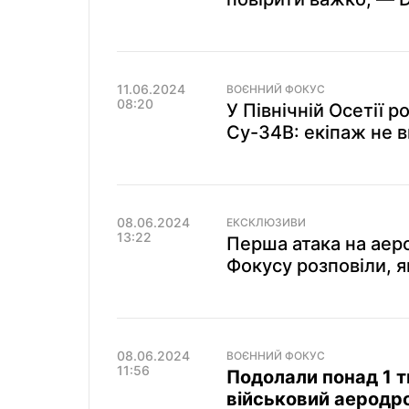
11.06.2024
ВОЄННИЙ ФОКУС
08:20
У Північній Осетії 
Су-34В: екіпаж не в
08.06.2024
ЕКСКЛЮЗИВИ
13:22
Перша атака на аер
Фокусу розповіли, 
08.06.2024
ВОЄННИЙ ФОКУС
11:56
Подолали понад 1 
військовий аеродром