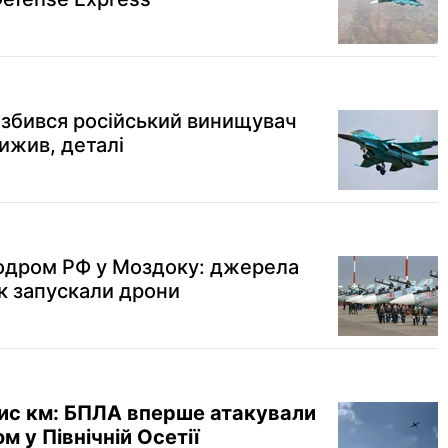
розбився російський винищувач
ижив, деталі
одром РФ у Моздоку: джерела
як запускали дрони
тис км: БПЛА вперше атакували
 у Північній Осетії