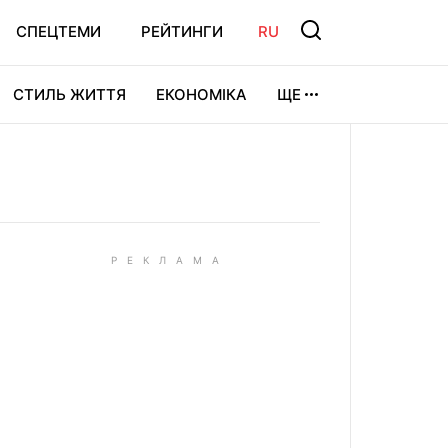
СПЕЦТЕМИ
РЕЙТИНГИ
RU
СТИЛЬ ЖИТТЯ
ЕКОНОМІКА
ЩЕ
ЛЬТУРА
ВІДЕОІГРИ
СПОРТ