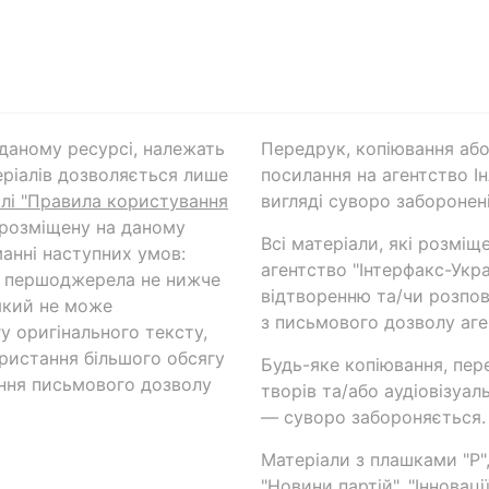
а даному ресурсі, належать
Передрук, копіювання або
ріалів дозволяється лише
посилання на агентство Ін
ілі "Правила користування
вигляді суворо заборонені
 розміщену на даному
Всі матеріали, які розміщ
анні наступних умов:
агентство "Інтерфакс-Укр
и першоджерела не нижче
відтворенню та/чи розпов
який не може
з письмового дозволу аге
у оригінального тексту,
ористання більшого обсягу
Будь-яке копіювання, пер
ння письмового дозволу
творів та/або аудіовізуал
— суворо забороняється.
Матеріали з плашками "Р",
"Новини партій", "Інноваці