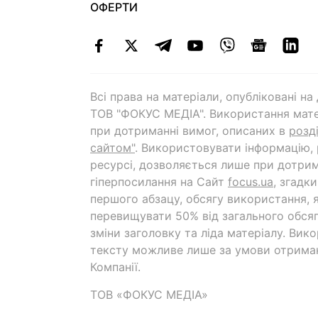
ОФЕРТИ
Всі права на матеріали, опубліковані н
ТОВ "ФОКУС МЕДІА". Використання мате
при дотриманні вимог, описаних в
розд
сайтом"
. Використовувати інформацію,
ресурсі, дозволяється лише при дотрим
гіперпосилання на Cайт
focus.ua
, згадк
першого абзацу, обсягу використання, 
перевищувати 50% від загального обсяг
зміни заголовку та ліда матеріалу. Вик
тексту можливе лише за умови отрима
Компанії.
ТОВ «ФОКУС МЕДІА»