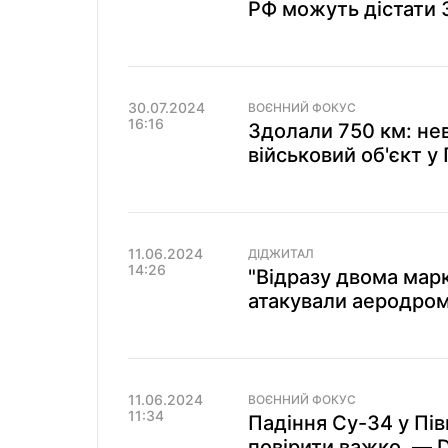
РФ можуть дістати З
30.07.2024
ВОЄННИЙ ФОКУС
16:16
Здолали 750 км: не
військовий об'єкт у 
11.06.2024
ДІДЖИТАЛ
14:26
"Відразу двома марк
атакували аеродром
11.06.2024
ВОЄННИЙ ФОКУС
11:34
Падіння Су-34 у Пів
повірити важко, — 