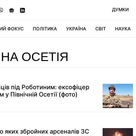
ДУМКИ
ИЙ ФОКУС
ПОЛІТИКА
УКРАЇНА
СВІТ
НАУКА
ДІДЖИТАЛ
АВТО
СВІТФАН
КУ
ЧНА ОСЕТІЯ
ців під Роботиним: ексофіцер
 у Північній Осетії (фото)
до яких збройних арсеналів ЗС