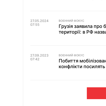
27.05.2024
ВОЄННИЙ ФОКУС
07:55
Грузія заявила про
території: в РФ наз
27.09.2023
ВОЄННИЙ ФОКУС
07:42
Побиття мобілізован
конфлікти посилять