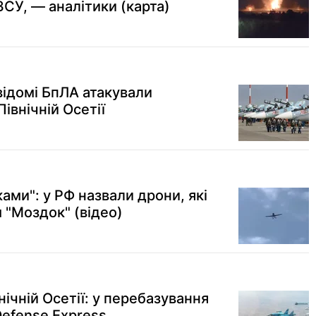
СУ, — аналітики (карта)
відомі БпЛА атакували
Північній Осетії
ами": у РФ назвали дрони, які
 "Моздок" (відео)
нічній Осетії: у перебазування
Defense Express