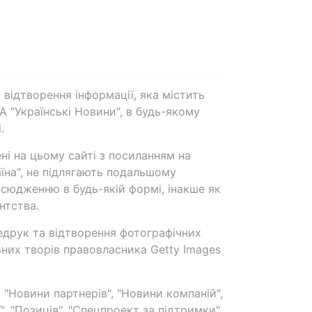
 відтворення інформації, яка містить
А "Українські Новини", в будь-якому
.
ені на цьому сайті з посиланням на
аїна", не підлягають подальшому
сюдженню в будь-якій формі, інакше як
нтства.
едрук та відтворення фотографічних
ьних творів правовласника Getty Images
 "Новини партнерів", "Новини компаній",
ї", "Позиція", "Спецпроект за підтримки"