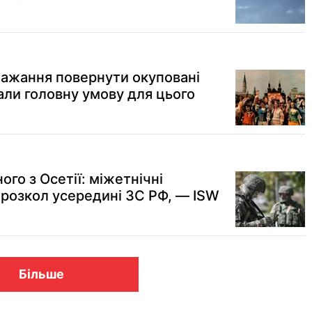
 бажання повернути окуповані
вали головну умову для цього
ого з Осетії: міжетнічні
 розкол усередині ЗС РФ, — ISW
Більше