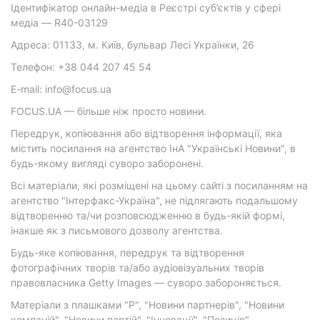
Ідентифікатор онлайн-медіа в Реєстрі суб’єктів у сфері
медіа — R40-03129
Адреса: 01133, м. Київ, бульвар Лесі Українки, 26
Телефон: +38 044 207 45 54
E-mail: info@focus.ua
FOCUS.UA — більше ніж просто новини.
Передрук, копіювання або відтворення інформації, яка
містить посилання на агентство ІнА "Українські Новини", в
будь-якому вигляді суворо заборонені.
Всі матеріали, які розміщені на цьому сайті з посиланням на
агентство "Інтерфакс-Україна", не підлягають подальшому
відтворенню та/чи розповсюдженню в будь-якій формі,
інакше як з письмового дозволу агентства.
Будь-яке копіювання, передрук та відтворення
фотографічних творів та/або аудіовізуальних творів
правовласника Getty Images — суворо забороняється.
Матеріали з плашками "Р", "Новини партнерів", "Новини
компаній", "Новини партій", "Інновації", "Позиція",