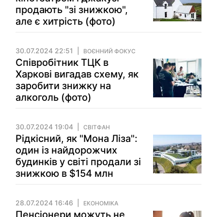
продають "зі знижкою",
але є хитрість (фото)
30.07.2024 22:51
ВОЄННИЙ ФОКУС
Співробітник ТЦК в
Харкові вигадав схему, як
заробити знижку на
алкоголь (фото)
30.07.2024 19:04
СВІТФАН
Рідкісний, як "Мона Ліза":
один із найдорожчих
будинків у світі продали зі
знижкою в $154 млн
28.07.2024 16:46
ЕКОНОМІКА
Пенсіонери можуть не