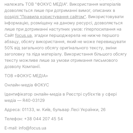
належать ТОВ "ФОКУС МЕДІА". Використання матеріалів
дозволяється лише при дотриманні вимог, описаних в
розділі "Правила користування сайтом"
. Використовувати
інформацію, розміщену на даному ресурсі, дозволяється
лише при дотриманні наступних умов: гіперпосилання на
Cайт
focus.ua
, згадки першоджерела не нижче першого
абзацу, обсягу використання, який не може перевищувати
50% від загального обсягу оригінального тексту, зміни
заголовку та ліда матеріалу. Використання більшого обсягу
тексту можливе лише за умови отримання письмового
дозволу Компанії.
ТОВ «ФОКУС МЕДІА»
Онлайн-медіа ФОКУС
Ідентифікатор онлайн-медіа в Реєстрі суб’єктів у сфері
медіа — R40-03129
Адреса: 01133, м. Київ, бульвар Лесі Українки, 26
Телефон: +38 044 207 45 54
E-mail: info@focus.ua