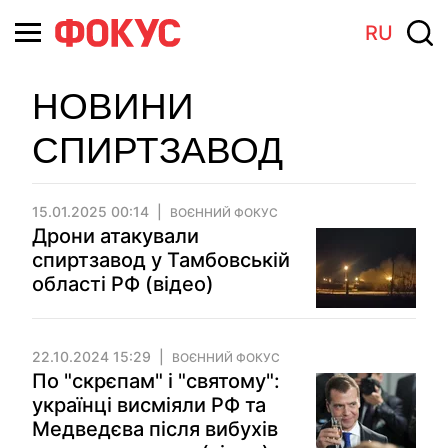
RU
НОВИНИ
СПИРТЗАВОД
15.01.2025 00:14
ВОЄННИЙ ФОКУС
Дрони атакували
спиртзавод у Тамбовській
області РФ (відео)
22.10.2024 15:29
ВОЄННИЙ ФОКУС
По "скрєпам" і "святому":
українці висміяли РФ та
Медведєва після вибухів