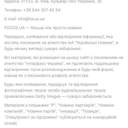
Адреса: 01133, м. Київ, бульвар Лесі Українки, 26
Телефон: +38 044 207 45 54
E-mail: info@focus.ua
FOCUS.UA — більше ніж просто новини.
Передрук, копіювання або відтворення інформації, яка
містить посилання на агентство ІнА "Українські Новини", в
будь-якому вигляді суворо заборонені.
Всі матеріали, які розміщені на цьому сайті з посиланням на
агентство "Інтерфакс-Україна", не підлягають подальшому
відтворенню та/чи розповсюдженню в будь-якій формі,
інакше як з письмового дозволу агентства.
Будь-яке копіювання, передрук та відтворення
фотографічних творів та/або аудіовізуальних творів
правовласника Getty Images — суворо забороняється.
Матеріали з плашками "Р", "Новини партнерів", "Новини
компаній", "Новини партій", "Інновації", "Позиція",
"Спецпроект за підтримки" публікуються на комерційній
основі.