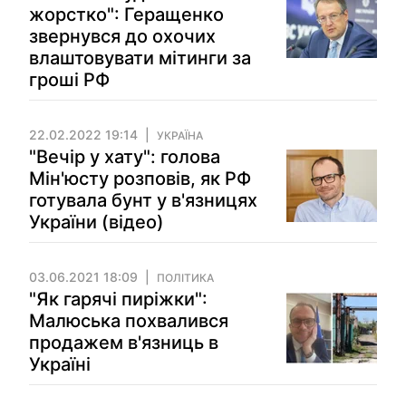
жорстко": Геращенко
звернувся до охочих
влаштовувати мітинги за
гроші РФ
22.02.2022 19:14
УКРАЇНА
"Вечір у хату": голова
Мін'юсту розповів, як РФ
готувала бунт у в'язницях
України (відео)
03.06.2021 18:09
ПОЛІТИКА
"Як гарячі пиріжки":
Малюська похвалився
продажем в'язниць в
Україні