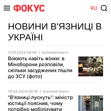
RU
НОВИНИ В'ЯЗНИЦІ В
УКРАЇНІ
17.10.2024 09:46
ВОЄННИЙ ФОКУС
Воюють навіть жінки: в
Міноборони розповіли,
скільки засуджених пішли
до ЗСУ (фото)
19.04.2024 00:16
ВОЄННИЙ ФОКУС
"В'язниці луснуть": міністр
юстиції пояснив, чому
потрібно мобілізувати