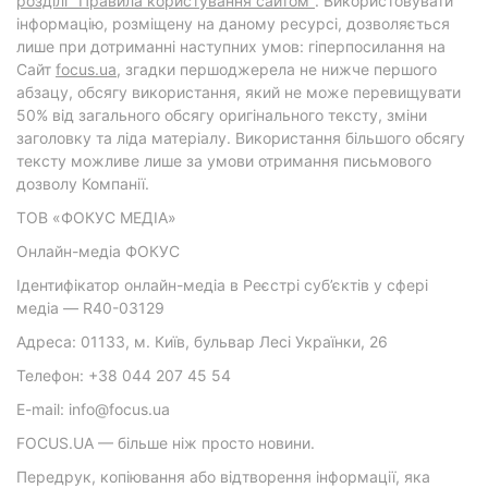
розділі "Правила користування сайтом"
. Використовувати
інформацію, розміщену на даному ресурсі, дозволяється
лише при дотриманні наступних умов: гіперпосилання на
Cайт
focus.ua
, згадки першоджерела не нижче першого
абзацу, обсягу використання, який не може перевищувати
50% від загального обсягу оригінального тексту, зміни
заголовку та ліда матеріалу. Використання більшого обсягу
тексту можливе лише за умови отримання письмового
дозволу Компанії.
ТОВ «ФОКУС МЕДІА»
Онлайн-медіа ФОКУС
Ідентифікатор онлайн-медіа в Реєстрі суб’єктів у сфері
медіа — R40-03129
Адреса: 01133, м. Київ, бульвар Лесі Українки, 26
Телефон: +38 044 207 45 54
E-mail: info@focus.ua
FOCUS.UA — більше ніж просто новини.
Передрук, копіювання або відтворення інформації, яка