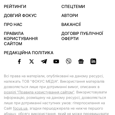
РЕЙТИНГИ
СПЕЦТЕМИ
ДОВГИЙ ФОКУС
АВТОРИ
ПРО НАС
ВАКАНСІЇ
ПРАВИЛА
ДОГОВІР ПУБЛІЧНОЇ
КОРИСТУВАННЯ
ОФЕРТИ
САЙТОМ
РЕДАКЦІЙНА ПОЛІТИКА
Всі права на матеріали, опубліковані на даному ресурсі,
належать ТОВ "ФОКУС МЕДІА". Використання матеріалів
дозволяється лише при дотриманні вимог, описаних в
розділі "Правила користування сайтом"
. Використовувати
інформацію, розміщену на даному ресурсі, дозволяється
лише при дотриманні наступних умов: гіперпосилання на
Cайт
focus.ua
, згадки першоджерела не нижче першого
абзацу, обсягу використання, який не може перевищувати