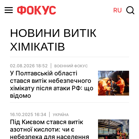
RU
НОВИНИ ВИТІК
ХІМІКАТІВ
02.08.2026 18:52
ВОЄННИЙ ФОКУС
У Полтавській області
стався витік небезпечного
хімікату після атаки РФ: що
відомо
16.10.2025 16:34
УКРАЇНА
Під Києвом стався витік
азотної кислоти: чи є
небезпека для населення