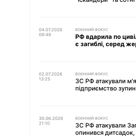
04.07.2026
ВОЄННИЙ ФОКУС
09:49
РФ вдарила по циві
є загиблі, серед ж
02.07.2026
ВОЄННИЙ ФОКУС
13:25
ЗС РФ атакували м'
підприємство зупин
30.06.2026
ВОЄННИЙ ФОКУС
21:10
ЗС РФ атакували За
опинився дитсадок, 