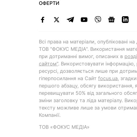
ОФЕРТИ
Всі права на матеріали, опубліковані н
ТОВ "ФОКУС МЕДІА". Використання мате
при дотриманні вимог, описаних в
розд
сайтом"
. Використовувати інформацію,
ресурсі, дозволяється лише при дотрим
гіперпосилання на Cайт
focus.ua
, згадк
першого абзацу, обсягу використання, 
перевищувати 50% від загального обсяг
зміни заголовку та ліда матеріалу. Вик
тексту можливе лише за умови отрима
Компанії.
ТОВ «ФОКУС МЕДІА»