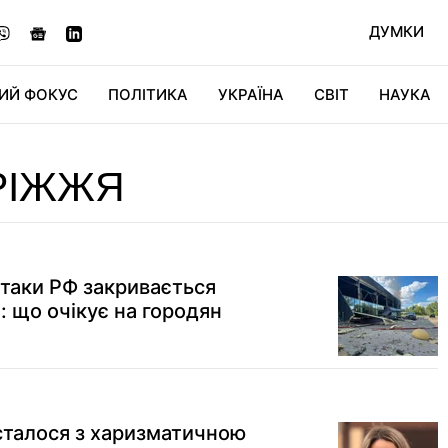
ДУМКИ
ИЙ ФОКУС
ПОЛІТИКА
УКРАЇНА
СВІТ
НАУКА
ДІДЖИТАЛ
АВТО
СВІТФАН
КУ
РІЖЖЯ
атаки РФ закривається
: що очікує на городян
 сталося з харизматичною