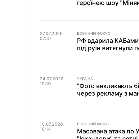
героїнею шоу "Міняю
27.07.2026
ВОЄННИЙ ФОКУС
07:37
РФ вдарила КАБами 
під руїн витягнули 
24.07.2026
УКРАЇНА
19:19
"Фото викликають бі
через рекламу з ман
19.07.2026
ВОЄННИЙ ФОКУС
10:14
Масована атака по У
"Іскандери" та сотні