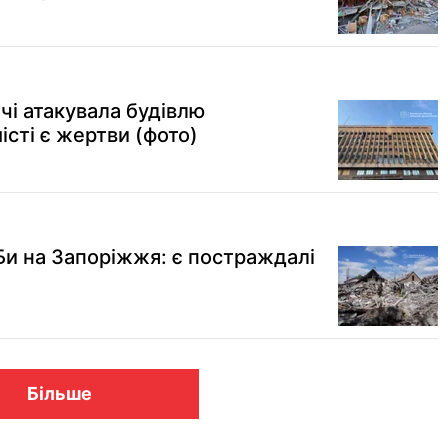
чі атакувала будівлю
істі є жертви (фото)
Би на Запоріжжя: є постраждалі
Більше