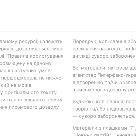
а даному ресурсі, належать
Передрук, копіювання або
ріалів дозволяється лише
посилання на агентство Ін
ілі "Правила користування
вигляді суворо заборонені
 розміщену на даному
Всі матеріали, які розміщ
анні наступних умов:
агентство "Інтерфакс-Укр
и першоджерела не нижче
відтворенню та/чи розпов
який не може
з письмового дозволу аге
у оригінального тексту,
ористання більшого обсягу
Будь-яке копіювання, пер
ння письмового дозволу
творів та/або аудіовізуал
— суворо забороняється.
Матеріали з плашками "Р",
"Новини партій", "Інноваці