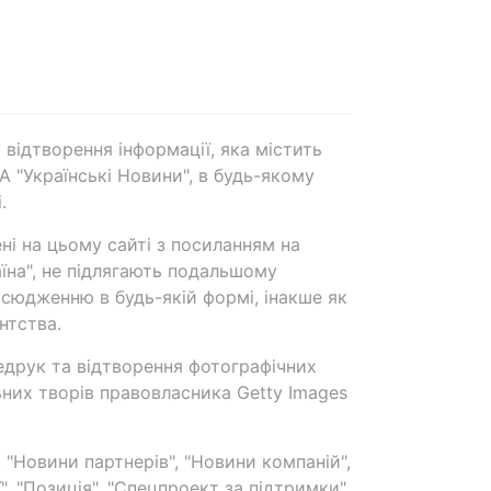
 відтворення інформації, яка містить
А "Українські Новини", в будь-якому
.
ені на цьому сайті з посиланням на
аїна", не підлягають подальшому
сюдженню в будь-якій формі, інакше як
нтства.
едрук та відтворення фотографічних
ьних творів правовласника Getty Images
 "Новини партнерів", "Новини компаній",
ї", "Позиція", "Спецпроект за підтримки"