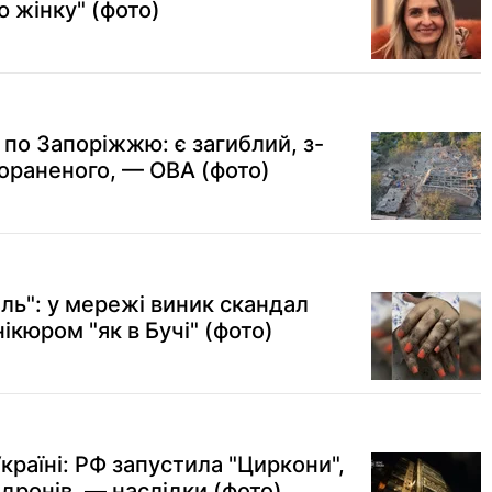
 жінку" (фото)
по Запоріжжю: є загиблий, з-
пораненого, — ОВА (фото)
ль": у мережі виник скандал
ікюром "як в Бучі" (фото)
країні: РФ запустила "Циркони",
 дронів, — наслідки (фото)