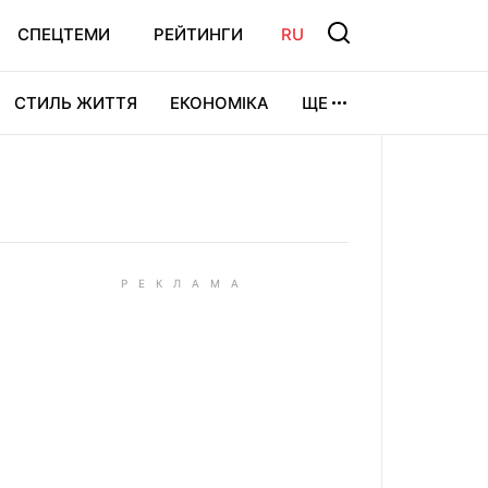
СПЕЦТЕМИ
РЕЙТИНГИ
RU
СТИЛЬ ЖИТТЯ
ЕКОНОМІКА
ЩЕ
ЛЬТУРА
ВІДЕОІГРИ
СПОРТ