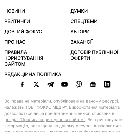
НОВИНИ
ДУМКИ
РЕЙТИНГИ
СПЕЦТЕМИ
ДОВГИЙ ФОКУС
АВТОРИ
ПРО НАС
ВАКАНСІЇ
ПРАВИЛА
ДОГОВІР ПУБЛІЧНОЇ
КОРИСТУВАННЯ
ОФЕРТИ
САЙТОМ
РЕДАКЦІЙНА ПОЛІТИКА
Всі права на матеріали, опубліковані на даному ресурсі,
належать ТОВ "ФОКУС МЕДІА". Використання матеріалів
дозволяється лише при дотриманні вимог, описаних в
розділі "Правила користування сайтом"
. Використовувати
інформацію, розміщену на даному ресурсі, дозволяється
лише при дотриманні наступних умов: гіперпосилання на