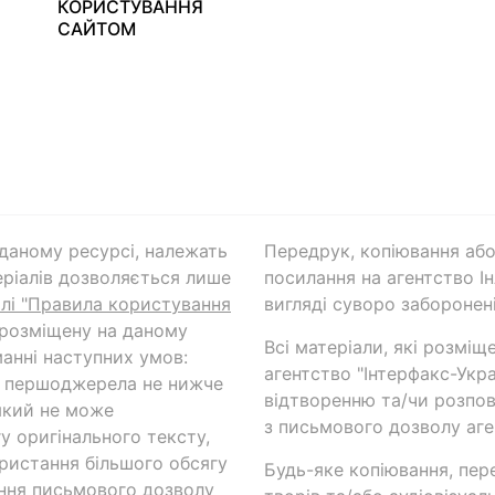
КОРИСТУВАННЯ
САЙТОМ
а даному ресурсі, належать
Передрук, копіювання або
ріалів дозволяється лише
посилання на агентство Ін
ілі "Правила користування
вигляді суворо заборонені
 розміщену на даному
Всі матеріали, які розміщ
анні наступних умов:
агентство "Інтерфакс-Укр
и першоджерела не нижче
відтворенню та/чи розпов
який не може
з письмового дозволу аге
у оригінального тексту,
ористання більшого обсягу
Будь-яке копіювання, пер
ння письмового дозволу