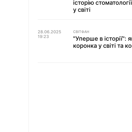
історію стоматологі
у світі
28.06.2025
СВІТФАН
19:23
"Уперше в історії":
коронка у світі та к