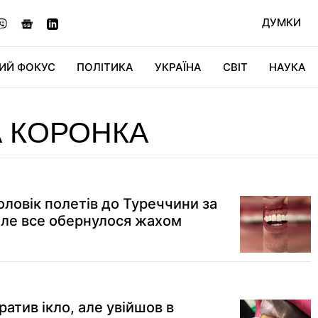
ДУМКИ
ИЙ ФОКУС
ПОЛІТИКА
УКРАЇНА
СВІТ
НАУКА
ДІДЖИТАЛ
АВТО
СВІТФАН
КУ
 КОРОНКА
чоловік полетів до Туреччини за
але все обернулося жахом
атив ікло, але увійшов в