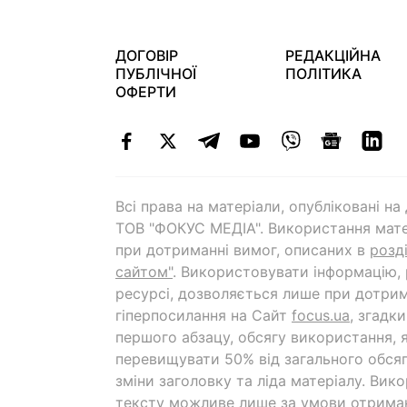
ДОГОВІР
РЕДАКЦІЙНА
ПУБЛІЧНОЇ
ПОЛІТИКА
ОФЕРТИ
Всі права на матеріали, опубліковані н
ТОВ "ФОКУС МЕДІА". Використання мате
при дотриманні вимог, описаних в
розд
сайтом"
. Використовувати інформацію,
ресурсі, дозволяється лише при дотрим
гіперпосилання на Cайт
focus.ua
, згадк
першого абзацу, обсягу використання, 
перевищувати 50% від загального обсяг
зміни заголовку та ліда матеріалу. Вик
тексту можливе лише за умови отрима