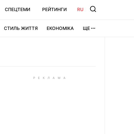
СПЕЦТЕМИ
РЕЙТИНГИ
RU
СТИЛЬ ЖИТТЯ
ЕКОНОМІКА
ЩЕ
ЛЬТУРА
ВІДЕОІГРИ
СПОРТ