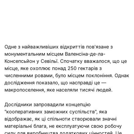
Одне з найважливіших відкриттів пов'язане з
монументальним місцем Валенсіна-де-ла-
Консепсьйон у Севільї. Спочатку вважалося, що це
місце, яке охоплює понад 250 гектарів з
численними ровами, було місцем поклоніння. Однак
дослідження показало, що насправді це —
макропоселення, яке населяли тисячі людей.
Дослідники запровадили концепцію
"кооперативних заможних суспільств", яка
відображає, як ці спільноти створювали значні
матеріальні блага, не експлуатуючи свою робочу
силу для виробництва додаткових цінностей. Це