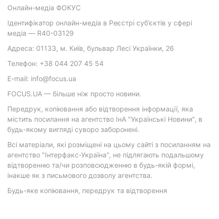
Онлайн-медіа ФОКУС
Ідентифікатор онлайн-медіа в Реєстрі суб’єктів у сфері
медіа — R40-03129
Адреса: 01133, м. Київ, бульвар Лесі Українки, 26
Телефон: +38 044 207 45 54
E-mail: info@focus.ua
FOCUS.UA — більше ніж просто новини.
Передрук, копіювання або відтворення інформації, яка
містить посилання на агентство ІнА "Українські Новини", в
будь-якому вигляді суворо заборонені.
Всі матеріали, які розміщені на цьому сайті з посиланням на
агентство "Інтерфакс-Україна", не підлягають подальшому
відтворенню та/чи розповсюдженню в будь-якій формі,
інакше як з письмового дозволу агентства.
Будь-яке копіювання, передрук та відтворення
фотографічних творів та/або аудіовізуальних творів
правовласника Getty Images — суворо забороняється.