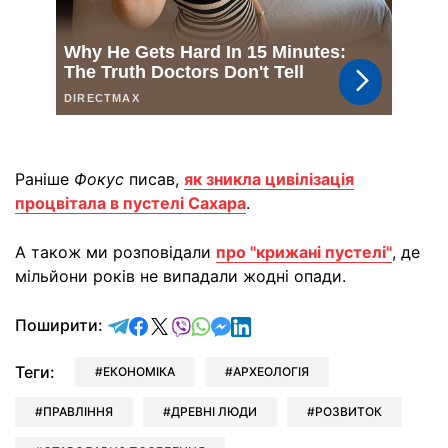
Раніше
Фокус
писав,
як зникла цивілізація
процвітала в пустелі Сахара
.
А також ми розповідали
про "крижані пустелі"
, де
мільйони років не випадали жодні опади.
відправити у Telegram
поділитись у Facebook
поділитись у X
відправити у Viber
відправити у Whatsapp
відправити у Messenger
відправити у LinkedIn
Поширити:
Теги:
ЕКОНОМІКА
АРХЕОЛОГІЯ
ПРАВЛІННЯ
ДРЕВНІ ЛЮДИ
РОЗВИТОК