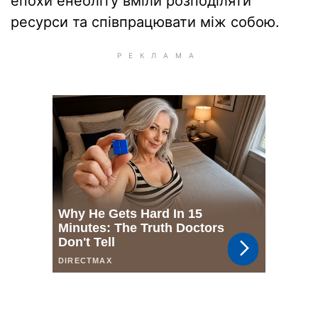
епохи енеоліту вміли розподіляти
ресурси та співпрацювати між собою.