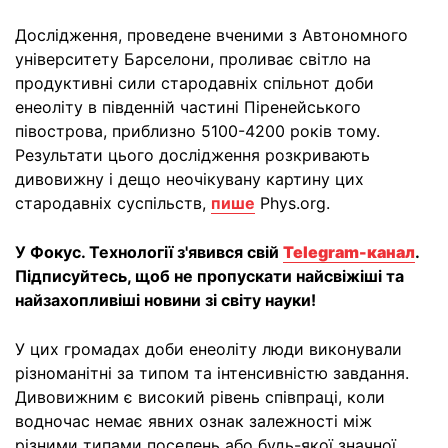
Дослідження, проведене вченими з Автономного
університету Барселони, проливає світло на
продуктивні сили стародавніх спільнот доби
енеоліту в південній частині Піренейського
півострова, приблизно 5100-4200 років тому.
Результати цього дослідження розкривають
дивовижну і дещо неочікувану картину цих
стародавніх суспільств,
пише
Phys.org.
У Фокус. Технології з'явився свій
Telegram-канал
.
Підписуйтесь, щоб не пропускати найсвіжіші та
найзахопливіші новини зі світу науки!
У цих громадах доби енеоліту люди виконували
різноманітні за типом та інтенсивністю завдання.
Дивовижним є високий рівень співпраці, коли
водночас немає явних ознак залежності між
різними типами поселень або будь-якої значної