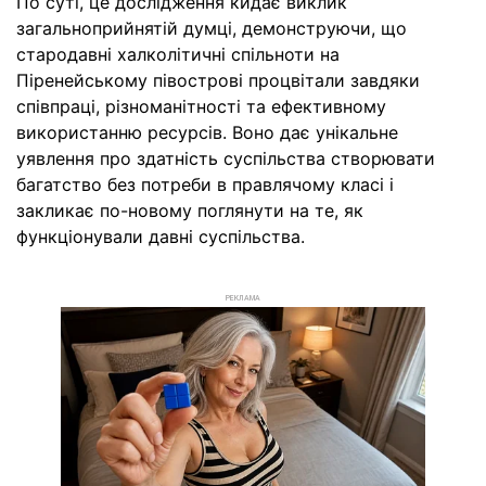
По суті, це дослідження кидає виклик
загальноприйнятій думці, демонструючи, що
стародавні халколітичні спільноти на
Піренейському півострові процвітали завдяки
співпраці, різноманітності та ефективному
використанню ресурсів. Воно дає унікальне
уявлення про здатність суспільства створювати
багатство без потреби в правлячому класі і
закликає по-новому поглянути на те, як
функціонували давні суспільства.
РЕКЛАМА