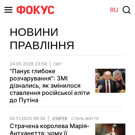
RU
НОВИНИ
ПРАВЛІННЯ
24.05.2026 23:58
СВІТ
"Панує глибоке
розчарування": ЗМІ
дізнались, як змінилося
ставлення російської еліти
до Путіна
02.11.2025 09:30
СТАТТЯ
СТИЛЬ ЖИТТЯ
Страчена королева Марія-
Антуанетта: чому її