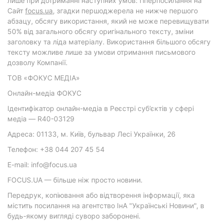
лише при дотриманні наступних умов: гіперпосилання на
Cайт
focus.ua
, згадки першоджерела не нижче першого
абзацу, обсягу використання, який не може перевищувати
50% від загального обсягу оригінального тексту, зміни
заголовку та ліда матеріалу. Використання більшого обсягу
тексту можливе лише за умови отримання письмового
дозволу Компанії.
ТОВ «ФОКУС МЕДІА»
Онлайн-медіа ФОКУС
Ідентифікатор онлайн-медіа в Реєстрі суб’єктів у сфері
медіа — R40-03129
Адреса: 01133, м. Київ, бульвар Лесі Українки, 26
Телефон: +38 044 207 45 54
E-mail: info@focus.ua
FOCUS.UA — більше ніж просто новини.
Передрук, копіювання або відтворення інформації, яка
містить посилання на агентство ІнА "Українські Новини", в
будь-якому вигляді суворо заборонені.