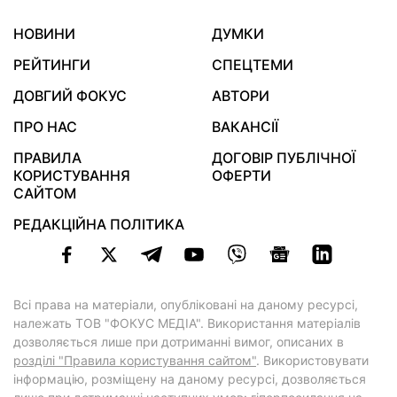
НОВИНИ
ДУМКИ
РЕЙТИНГИ
СПЕЦТЕМИ
ДОВГИЙ ФОКУС
АВТОРИ
ПРО НАС
ВАКАНСІЇ
ПРАВИЛА
ДОГОВІР ПУБЛІЧНОЇ
КОРИСТУВАННЯ
ОФЕРТИ
САЙТОМ
РЕДАКЦІЙНА ПОЛІТИКА
Всі права на матеріали, опубліковані на даному ресурсі,
належать ТОВ "ФОКУС МЕДІА". Використання матеріалів
дозволяється лише при дотриманні вимог, описаних в
розділі "Правила користування сайтом"
. Використовувати
інформацію, розміщену на даному ресурсі, дозволяється