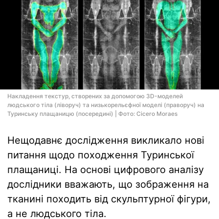
Накладення текстур, створених за допомогою 3D-моделей
людського тіла (ліворуч) та низькорельєфної моделі (праворуч) на
Туринську плащаницю (посередині) | Фото: Cicero Moraes
Нещодавнє дослідження викликало нові
питання щодо походження Туринської
плащаниці. На основі цифрового аналізу
дослідники вважають, що зображення на
тканині походить від скульптурної фігури,
а не людського тіла.