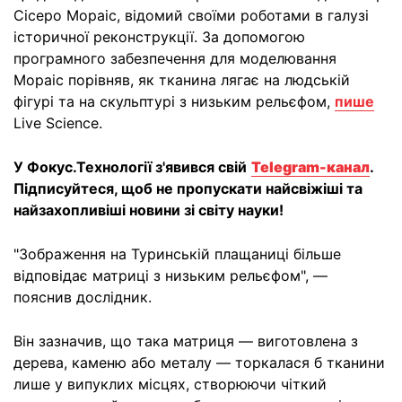
Сісеро Мораіс, відомий своїми роботами в галузі
історичної реконструкції. За допомогою
програмного забезпечення для моделювання
Мораіс порівняв, як тканина лягає на людській
фігурі та на скульптурі з низьким рельєфом,
пише
Live Science.
У Фокус.Технології з'явився свій
Telegram-канал
.
Підписуйтеся, щоб не пропускати найсвіжіші та
найзахопливіші новини зі світу науки!
"Зображення на Туринській плащаниці більше
відповідає матриці з низьким рельєфом", —
пояснив дослідник.
Він зазначив, що така матриця — виготовлена з
дерева, каменю або металу — торкалася б тканини
лише у випуклих місцях, створюючи чіткий