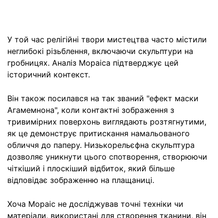
У той час релігійні твори мистецтва часто містили
неглибокі різьблення, включаючи скульптури на
гробницях. Аналіз Мораіса підтверджує цей
історичний контекст.
Він також посилався на так званий "ефект маски
Агамемнона", коли контактні зображення з
тривимірних поверхонь виглядають розтягнутими,
як це демонструє притискання намальованого
обличчя до паперу. Низькорельєфна скульптура
дозволяє уникнути цього спотворення, створюючи
чіткіший і плоскіший відбиток, який більше
відповідає зображенню на плащаниці.
Хоча Мораіс не досліджував точні техніки чи
матеріали, використані для створення тканини, він