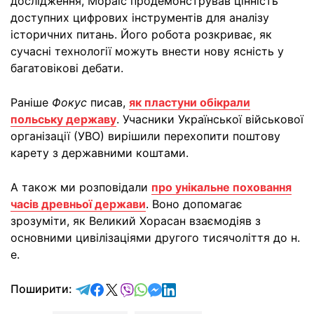
дослідження, Мораіс продемонстрував цінність
доступних цифрових інструментів для аналізу
історичних питань. Його робота розкриває, як
сучасні технології можуть внести нову ясність у
багатовікові дебати.
Раніше
Фокус
писав,
як пластуни обікрали
польську державу
. Учасники Української військової
організації (УВО) вирішили перехопити поштову
карету з державними коштами.
А також ми розповідали
про унікальне поховання
часів древньої держави
. Воно допомагає
зрозуміти, як Великий Хорасан взаємодіяв з
основними цивілізаціями другого тисячоліття до н.
е.
відправити у Telegram
поділитись у Facebook
поділитись у X
відправити у Viber
відправити у Whatsapp
відправити у Messenger
відправити у LinkedIn
Поширити: