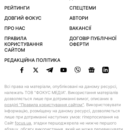
РЕЙТИНГИ
СПЕЦТЕМИ
ДОВГИЙ ФОКУС
АВТОРИ
ПРО НАС
ВАКАНСІЇ
ПРАВИЛА
ДОГОВІР ПУБЛІЧНОЇ
КОРИСТУВАННЯ
ОФЕРТИ
САЙТОМ
РЕДАКЦІЙНА ПОЛІТИКА
Всі права на матеріали, опубліковані на даному ресурсі,
належать ТОВ "ФОКУС МЕДІА". Використання матеріалів
дозволяється лише при дотриманні вимог, описаних в
розділі "Правила користування сайтом"
. Використовувати
інформацію, розміщену на даному ресурсі, дозволяється
лише при дотриманні наступних умов: гіперпосилання на
Cайт
focus.ua
, згадки першоджерела не нижче першого
абзацу, обсягу використання, який не може перевищувати