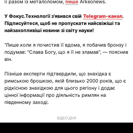
її разом із металоломом,
пише
Arkeonews.
У Фокус.Технології з'явився свій
Telegram-канал
.
Підписуйтеся, щоб не пропускати найсвіжіші та
найзахопливіші новини зі світу науки!
"Лише коли я почистив її вдома, я побачив бронзу і
подумав: "Слава Богу, що я її не зламав", — пояснив
він.
Пізніше експерти підтвердили, що знахідка є
римською брошкою, якій близько 2000 років, що є
рідкісною знахідкою для цього регіону і додає
цінної інформації про діяльність римлян на
південному заході.
ВІДЕО ДНЯ