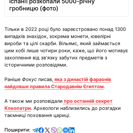
Іспанії розкопали 5000-річну
гробницю (фото)
Тільки в 2022 році було зареєстровано понад 1300
випадків знахідок, зокрема монети, ювелірні
вироби та цілі скарби. Вільямс, який займається
цим хобі лише чотири роки, каже, що його мотивує
захоплення від зв'язку забутих предметів з
історичними розповідями.
Раніше
Фокус
писав,
яка з династій фараонів
найдовше правила Стародавнім Єгиптом
.
А також ми розповідали
про останній секрет
Клеопатри
. Археологи наблизились до розгадки
таємниці поховання цариці.
відправити у Telegram
поділитись у Facebook
поділитись у X
відправити у Viber
відправити у Whatsapp
відправити у Messenger
відправити у LinkedIn
Поширити: