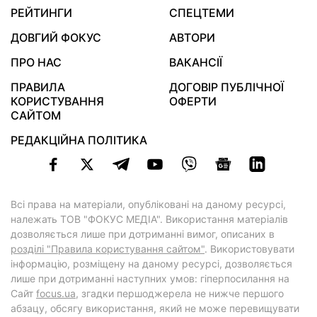
РЕЙТИНГИ
СПЕЦТЕМИ
ДОВГИЙ ФОКУС
АВТОРИ
ПРО НАС
ВАКАНСІЇ
ПРАВИЛА
ДОГОВІР ПУБЛІЧНОЇ
КОРИСТУВАННЯ
ОФЕРТИ
САЙТОМ
РЕДАКЦІЙНА ПОЛІТИКА
Всі права на матеріали, опубліковані на даному ресурсі,
належать ТОВ "ФОКУС МЕДІА". Використання матеріалів
дозволяється лише при дотриманні вимог, описаних в
розділі "Правила користування сайтом"
. Використовувати
інформацію, розміщену на даному ресурсі, дозволяється
лише при дотриманні наступних умов: гіперпосилання на
Cайт
focus.ua
, згадки першоджерела не нижче першого
абзацу, обсягу використання, який не може перевищувати