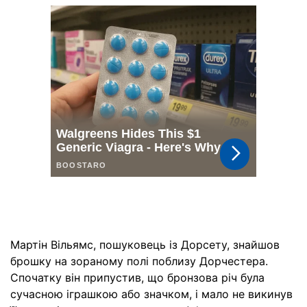
Мартін Вільямс, пошуковець із Дорсету, знайшов
брошку на зораному полі поблизу Дорчестера.
Спочатку він припустив, що бронзова річ була
сучасною іграшкою або значком, і мало не викинув