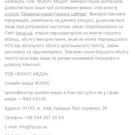
належать ТОВ "ФОКУС МЕДІА". Використання матеріалів
дозволяється лише при дотриманні вимог, описаних в
розділі "Правила користування сайтом"
. Використовувати
інформацію, розміщену на даному ресурсі, дозволяється
лише при дотриманні наступних умов: гіперпосилання на
Cайт
focus.ua
, згадки першоджерела не нижче першого
абзацу, обсягу використання, який не може перевищувати
50% від загального обсягу оригінального тексту, зміни
заголовку та ліда матеріалу. Використання більшого обсягу
тексту можливе лише за умови отримання письмового
дозволу Компанії.
ТОВ «ФОКУС МЕДІА»
Онлайн-медіа ФОКУС
Ідентифікатор онлайн-медіа в Реєстрі суб’єктів у сфері
медіа — R40-03129
Адреса: 01133, м. Київ, бульвар Лесі Українки, 26
Телефон: +38 044 207 45 54
E-mail: info@focus.ua