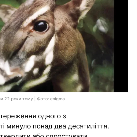
и 22 роки тому | Фото: enigma
тереження одного з
іті минуло понад два десятиліття.
дтвердити або спростувати