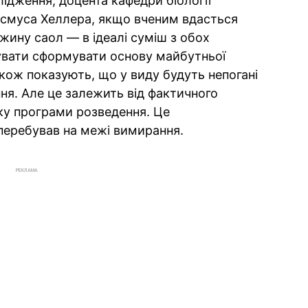
ідження, доцента кафедри біології
асмуса Хеллера, якщо вченим вдасться
южину саол — в ідеалі суміш з обох
увати сформувати основу майбутньої
акож показують, що у виду будуть непогані
я. Але це залежить від фактичного
ску програми розведення. Це
перебував на межі вимирання.
РЕКЛАМА