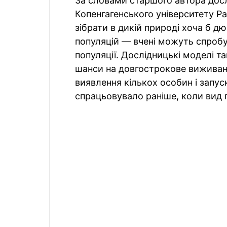
За словами старшого автора досл
Копенгагенського університету Р
зібрати в дикій природі хоча б д
популяцій — вчені можуть спроб
популяції. Дослідницькі моделі т
шанси на довгострокове виживанн
виявлення кількох особин і запу
спрацьовувало раніше, коли вид 