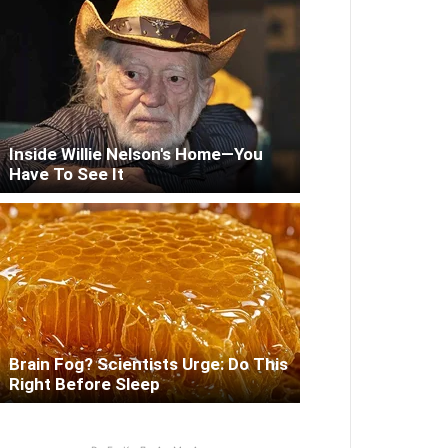
Inside Willie Nelson's Home—You
Have To See It
Brain Fog? Scientists Urge: Do This
Right Before Sleep