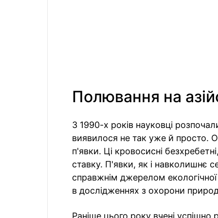
Полювання на азій
З 1990-х років науковці розпочал
виявилося не так уже й просто. О
п'явки. Ці кровосисні безхребетні
ставку. П'явки, як і навколишнє
справжнім джерелом екологічної
в дослідженнях з охорони природ
Раніше цього року вчені успішно