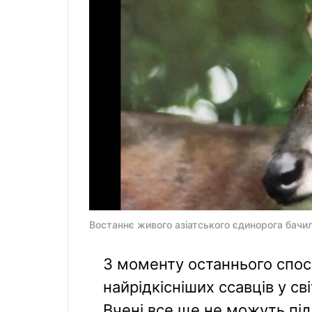
Востаннє живого азіатського єдинорога бачил
З моменту останнього спос
найрідкісніших ссавців у св
Вчені все ще не можуть пі