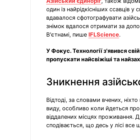
Азійський єдиноріг
, також відом
один із найрідкісніших ссавців у с
вдавалося сфотографувати азійсь
знімок вдалося отримати за допо
В'єтнамі, пише
IFLScience
.
У Фокус. Технології з'явився сві
пропускати найсвіжіші та найзахо
Зникнення азійськ
Відтоді, за словами вчених, ніхт
виду, особливо коли йдеться пр
віддалених місцях проживання. Д
сподівається, що десь у лісі все