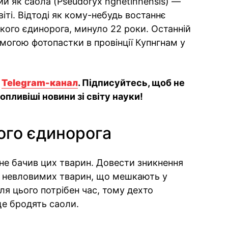
ий як саола (Pseudoryx nghetinhensis) —
віті. Відтоді як кому-небудь востаннє
кого єдинорога, минуло 22 роки. Останній
могою фотопастки в провінції Купнгнам у
й
Telegram-канал
. Підписуйтесь, щоб не
пливіші новини зі світу науки!
ого єдинорога
о не бачив цих тварин. Довести зникнення
о невловимих тварин, що мешкають у
ля цього потрібен час, тому дехто
 ще бродять саоли.