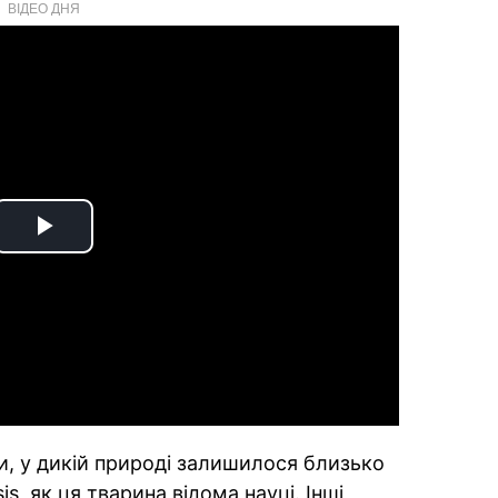
ВІДЕО ДНЯ
Play
Video
, у дикій природі залишилося близько
s, як ця тварина відома науці. Інші