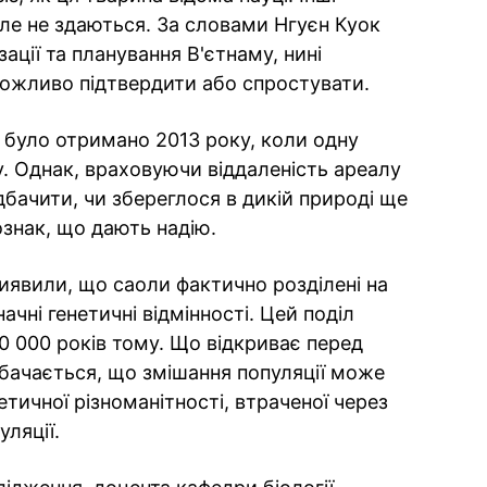
ле не здаються. За словами Нгуєн Куок
зації та планування В'єтнаму, нині
можливо підтвердити або спростувати.
у було отримано 2013 року, коли одну
у. Однак, враховуючи віддаленість ареалу
бачити, чи збереглося в дикій природі ще
 ознак, що дають надію.
виявили, що саоли фактично розділені на
ачні генетичні відмінності. Цей поділ
0 000 років тому. Що відкриває перед
бачається, що змішання популяції може
тичної різноманітності, втраченої через
уляції.