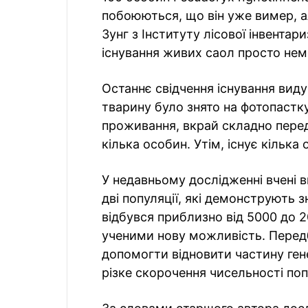
побоюються, що він уже вимер, а
Зунг з Інституту лісової інвентари
існування живих саол просто не
Останнє свідчення існування вид
тварину було знято на фотопастк
проживання, вкрай складно перед
кілька особин. Утім, існує кілька
У недавньому дослідженні вчені 
дві популяції, які демонструють зн
відбувся приблизно від 5000 до 2
ученими нову можливість. Перед
допомогти відновити частину гене
різке скорочення чисельності поп