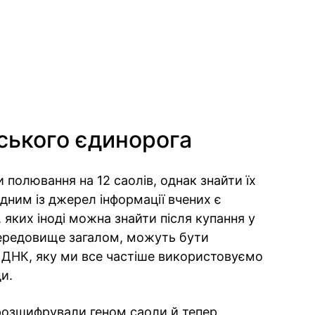
ського єдинорога
и полювання на 12 саолів, однак знайти їх
дним із джерел інформації вчених є
, яких іноді можна знайти після купання у
 середовище загалом, можуть бути
 ДНК, яку ми все частіше використовуємо
и.
 розшифрували геном саоли й тепер