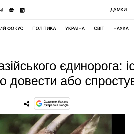
ДУМКИ
ИЙ ФОКУС
ПОЛІТИКА
УКРАЇНА
СВІТ
НАУКА
ДІДЖИТАЛ
АВТО
СВІТФАН
КУ
зійського єдинорога: і
о довести або спросту
0