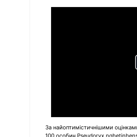
За найоптимістичнішими оцінками
100 особин Pseudoryx nghetinhensi