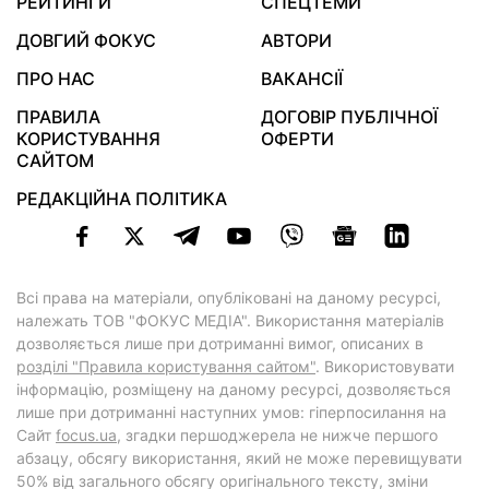
РЕЙТИНГИ
СПЕЦТЕМИ
ДОВГИЙ ФОКУС
АВТОРИ
ПРО НАС
ВАКАНСІЇ
ПРАВИЛА
ДОГОВІР ПУБЛІЧНОЇ
КОРИСТУВАННЯ
ОФЕРТИ
САЙТОМ
РЕДАКЦІЙНА ПОЛІТИКА
Всі права на матеріали, опубліковані на даному ресурсі,
належать ТОВ "ФОКУС МЕДІА". Використання матеріалів
дозволяється лише при дотриманні вимог, описаних в
розділі "Правила користування сайтом"
. Використовувати
інформацію, розміщену на даному ресурсі, дозволяється
лише при дотриманні наступних умов: гіперпосилання на
Cайт
focus.ua
, згадки першоджерела не нижче першого
абзацу, обсягу використання, який не може перевищувати
50% від загального обсягу оригінального тексту, зміни