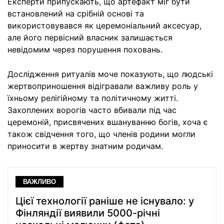
Експерти припускають, що артефакт міг бути
встановлений на срібній основі та
використовувався як церемоніальний аксесуар,
але його первісний власник залишається
невідомим через порушення поховань.
Дослідження ритуалів моче показують, що людські
жертвоприношення відігравали важливу роль у
їхньому релігійному та політичному житті.
Захоплених ворогів часто вбивали під час
церемоній, присвячених вшануванню богів, хоча є
також свідчення того, що членів родини могли
приносити в жертву знатним родичам.
ВАЖЛИВО
Цієї технології раніше не існувало: у
Фінляндії виявили 5000-річні