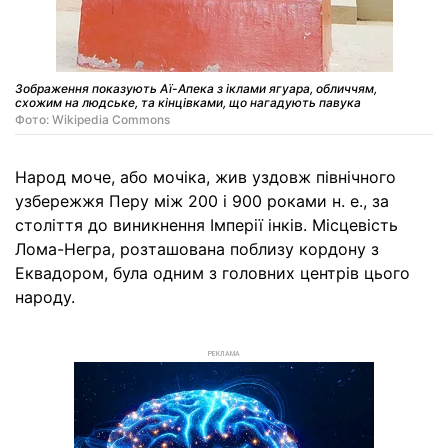
Зображення показують Аї-Апека з іклами ягуара, обличчям,
схожим на людське, та кінцівками, що нагадують павука
Фото: Wikipedia Commons
Народ моче, або мочіка, жив уздовж північного
узбережжя Перу між 200 і 900 роками н. е., за
століття до виникнення Імперії інків. Місцевість
Лома-Негра, розташована поблизу кордону з
Еквадором, була одним з головних центрів цього
народу.
РЕКЛАМА