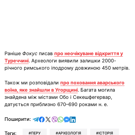
Раніше
Фокус
писав
про неочікуване відкриття у
Туреччині
. Археологи виявили залишки 2000-
річного римського іподрому довжиною 450 метрів.
Також ми розповідали
про поховання аварського
воїна, яке знайшли в Угорщині
. Багата могила
знайдена між містами Обо і Секешфегервар,
датується приблизно 670–690 роками н. е.
відправити у Telegram
поділитись у Facebook
поділитись у X
відправити у Viber
відправити у Whatsapp
відправити у Messenger
відправити у LinkedIn
Поширити:
Теги:
ПЕРУ
АРХЕОЛОГІЯ
ІСТОРІЯ