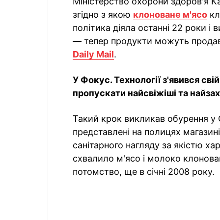
Міністерство охорони здоров'я К
згідно з якою
клоноване м'ясо
кл
політика діяла останні 22 роки і
— тепер продукти можуть продав
Daily Mail
.
У Фокус. Технології з'явився сві
пропускати найсвіжіші та найзахо
Такий крок викликав обурення у 
представлені на полицях магазині
санітарного нагляду за якістю ха
схвалило м'ясо і молоко клоновани
потомство, ще в січні 2008 року.