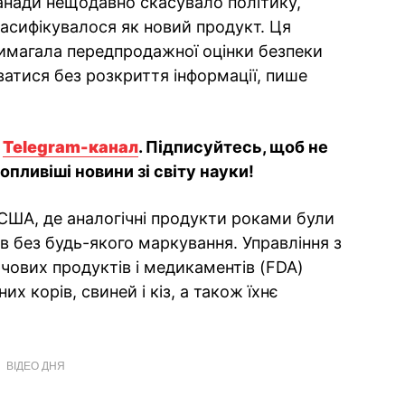
анади нещодавно скасувало політику,
асифікувалося як новий продукт. Ця
 вимагала передпродажної оцінки безпеки
атися без розкриття інформації, пише
й
Telegram-канал
. Підписуйтесь, щоб не
пливіші новини зі світу науки!
США, де аналогічні продукти роками були
в без будь-якого маркування. Управління з
рчових продуктів і медикаментів (FDA)
х корів, свиней і кіз, а також їхнє
ВІДЕО ДНЯ