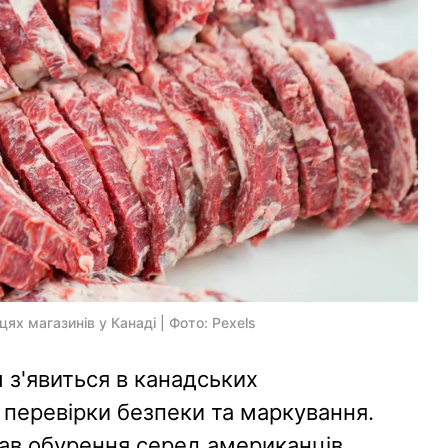
ях магазинів у Канаді | Фото: Pexels
 з'явиться в канадських
 перевірки безпеки та маркування.
кав обурення серед американців,