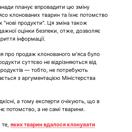
анади планує впровадити цю зміну
м'ясо клонованих тварин та їхнє потомство
 "нові продукти". Ця зміна також
ажної оцінки безпеки, отже, дозволяє
риття інформації.
ня про продаж клонованого м'яса було
продукти суттєво не відрізняються від
продуктів — тобто, не потребують
ається з аргументацією Міністерства
дкісні, а тому експерти очікують, що в
є потомство, а не самі тварини.
 те,
яких тварин вдалося клонувати