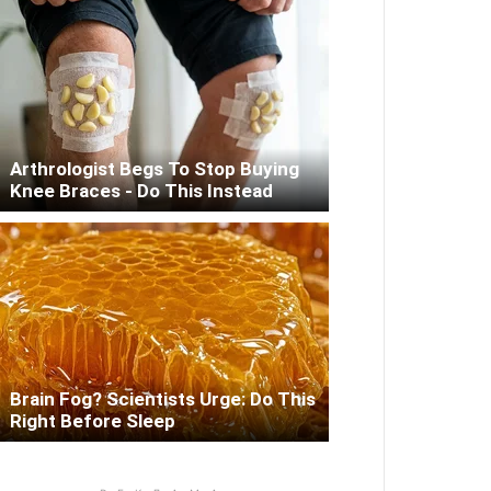
Arthrologist Begs To Stop Buying
Knee Braces - Do This Instead
Brain Fog? Scientists Urge: Do This
Right Before Sleep