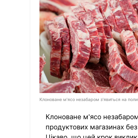
Клоноване м'ясо незабаром з'явиться на полиц
Клоноване м'ясо незабаром
продуктових магазинах без
Цікаво, що цей крок викли