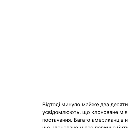
Відтоді минуло майже два десяти
усвідомлюють, що клоноване м'я
постачання. Багато американців 
що клоноване м'ясо повинно бути