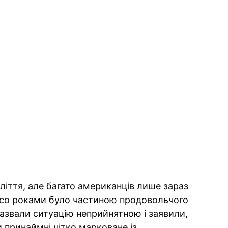
ліття, але багато американців лише зараз
со роками було частиною продовольчого
назвали ситуацію неприйнятною і заявили,
 принаймні чітко марковане із