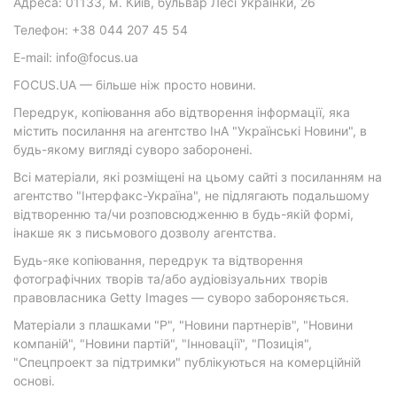
Адреса: 01133, м. Київ, бульвар Лесі Українки, 26
Телефон: +38 044 207 45 54
E-mail: info@focus.ua
FOCUS.UA — більше ніж просто новини.
Передрук, копіювання або відтворення інформації, яка
містить посилання на агентство ІнА "Українські Новини", в
будь-якому вигляді суворо заборонені.
Всі матеріали, які розміщені на цьому сайті з посиланням на
агентство "Інтерфакс-Україна", не підлягають подальшому
відтворенню та/чи розповсюдженню в будь-якій формі,
інакше як з письмового дозволу агентства.
Будь-яке копіювання, передрук та відтворення
фотографічних творів та/або аудіовізуальних творів
правовласника Getty Images — суворо забороняється.
Матеріали з плашками "Р", "Новини партнерів", "Новини
компаній", "Новини партій", "Інновації", "Позиція",
"Спецпроект за підтримки" публікуються на комерційній
основі.