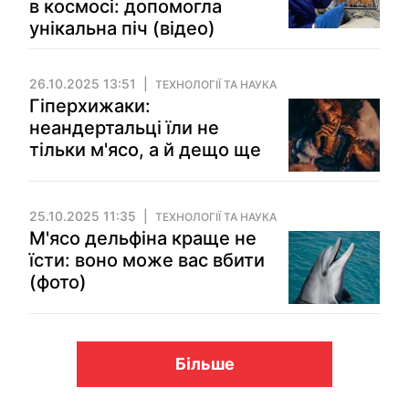
в космосі: допомогла
унікальна піч (відео)
26.10.2025 13:51
ТЕХНОЛОГІЇ ТА НАУКА
Гіперхижаки:
неандертальці їли не
тільки м'ясо, а й дещо ще
25.10.2025 11:35
ТЕХНОЛОГІЇ ТА НАУКА
М'ясо дельфіна краще не
їсти: воно може вас вбити
(фото)
Більше