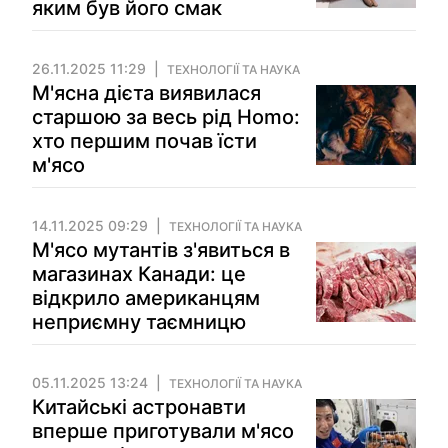
яким був його смак
26.11.2025 11:29
ТЕХНОЛОГІЇ ТА НАУКА
М'ясна дієта виявилася
старшою за весь рід Homo:
хто першим почав їсти
м'ясо
14.11.2025 09:29
ТЕХНОЛОГІЇ ТА НАУКА
М'ясо мутантів з'явиться в
магазинах Канади: це
відкрило американцям
неприємну таємницю
05.11.2025 13:24
ТЕХНОЛОГІЇ ТА НАУКА
Китайські астронавти
вперше приготували м'ясо