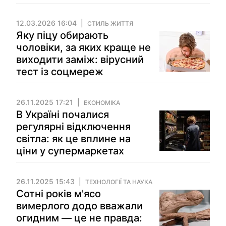
12.03.2026 16:04
СТИЛЬ ЖИТТЯ
Яку піцу обирають
чоловіки, за яких краще не
виходити заміж: вірусний
тест із соцмереж
26.11.2025 17:21
ЕКОНОМІКА
В Україні почалися
регулярні відключення
світла: як це вплине на
ціни у супермаркетах
26.11.2025 15:43
ТЕХНОЛОГІЇ ТА НАУКА
Сотні років м'ясо
вимерлого додо вважали
огидним — це не правда: