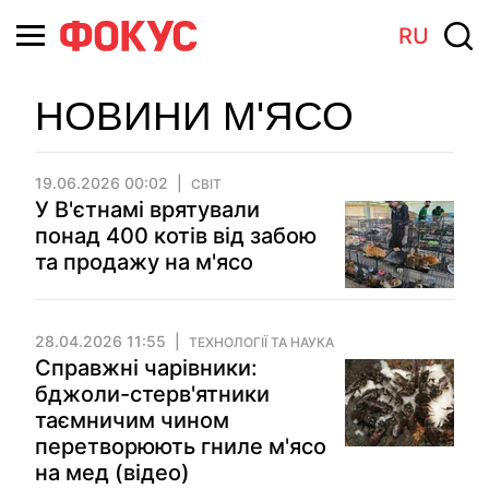
RU
НОВИНИ М'ЯСО
19.06.2026 00:02
СВІТ
У В'єтнамі врятували
понад 400 котів від забою
та продажу на м'ясо
28.04.2026 11:55
ТЕХНОЛОГІЇ ТА НАУКА
Справжні чарівники:
бджоли-стерв'ятники
таємничим чином
перетворюють гниле м'ясо
на мед (відео)