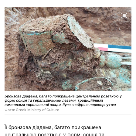
Бронзова діадема, багато прикрашена центральною розеткою у
формі сонця та геральдичними левами, традиційними
символами королівської влади, була знайдена перевернутою
Фото: Greek Ministry of Culture
Її бронзова діадема, багато прикрашена
центральною розеткою у формі сонця та