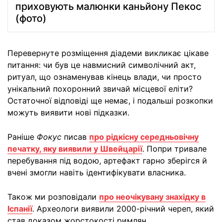
приховують малюнки каньйону Пекос
(фото)
Перевернуте розміщення діадеми викликає цікаве
питання: чи був це навмисний символічний акт,
ритуал, що ознаменував кінець влади, чи просто
унікальний похоронний звичай місцевої еліти?
Остаточної відповіді ще немає, і подальші розкопки
можуть виявити нові підказки.
Раніше
Фокус
писав
про рідкісну середньовічну
печатку, яку виявили у Швейцарії
. Попри тривале
перебування під водою, артефакт гарно зберігся й
вчені змогли навіть ідентифікувати власника.
Також ми розповідали
про неочікувану знахідку в
Іспанії
. Археологи виявили 2000-річний череп, який
став доказом жорстокості римлян.