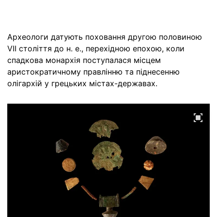
Археологи датують поховання другою половиною
VII століття до н. е., перехідною епохою, коли
спадкова монархія поступалася місцем
аристократичному правлінню та піднесенню
олігархій у грецьких містах-державах.