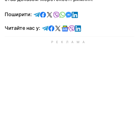
відправити у Telegram
поділитись у Facebook
поділитись у X
відправити у Viber
відправити у Whatsapp
відправити у Messenger
відправити у LinkedIn
Поширити:
Читайте у Telegram
Читайте у Facebook
Читайте у X
Читайте у Google news
Читайте у Viber
Читайте у LinkedIn
Читайте нас у: