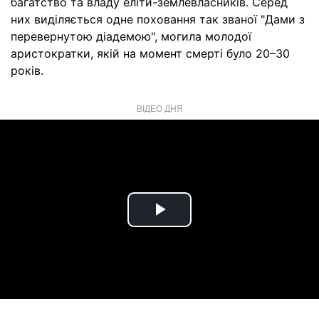
багатство та владу еліти-землевласників. Серед
них виділяється одне поховання так званої "Дами з
перевернутою діадемою", могила молодої
аристократки, якій на момент смерті було 20–30
років.
ВІДЕО ДНЯ
Play
Video