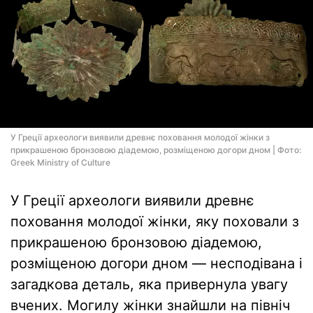
У Греції археологи виявили древнє поховання молодої жінки з
прикрашеною бронзовою діадемою, розміщеною догори дном | Фото:
Greek Ministry of Culture
У Греції археологи виявили древнє
поховання молодої жінки, яку поховали з
прикрашеною бронзовою діадемою,
розміщеною догори дном — несподівана і
загадкова деталь, яка привернула увагу
вчених. Могилу жінки знайшли на північ