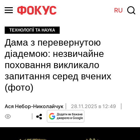
RU
ТЕХНОЛОГІЇ ТА НАУКА
Дама з перевернутою
діадемою: незвичайне
поховання викликало
запитання серед вчених
(фото)
Ася Небор-Николайчук
28.11.2025 в 12:49
0