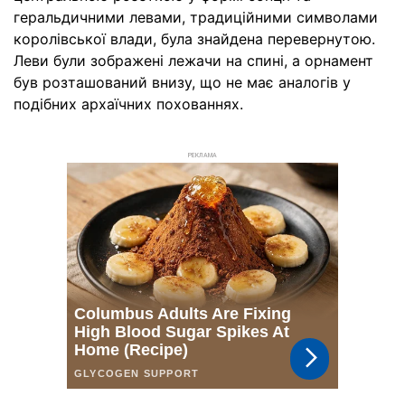
геральдичними левами, традиційними символами
королівської влади, була знайдена перевернутою.
Леви були зображені лежачи на спині, а орнамент
був розташований внизу, що не має аналогів у
подібних архаїчних похованнях.
РЕКЛАМА